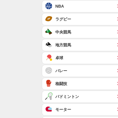
NBA
ラグビー
中央競馬
地方競馬
卓球
バレー
格闘技
バドミントン
モーター