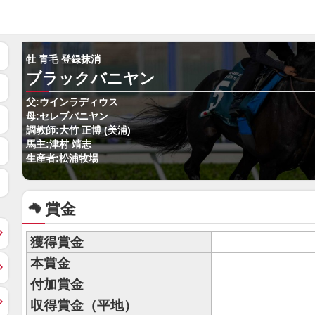
牡 青毛 登録抹消
ブラックバニヤン
父:ウインラディウス
母:セレブバニヤン
調教師:大竹 正博 (美浦)
馬主:津村 靖志
生産者:松浦牧場
賞金
獲得賞金
本賞金
付加賞金
収得賞金（平地）