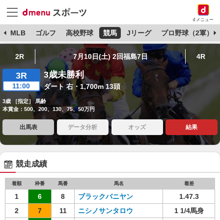
dメニュー
球
MLB
ゴルフ
高校野球
競馬
Jリーグ
プロ野球（2軍）
2R
7月10日(土) 2回福島7日
4R
3歳未勝利
3R
11:00
ダート 右・1,700m 13頭
3歳 ［指定］ 馬齢
本賞金：500、200、130、75、50万円
出馬表
データ分析
オッズ
結果
競走成績
着順
枠番
馬番
馬名
着差
1
6
8
ブラックバニヤン
1.47.3
2
7
11
ニシノサンタロウ
1 1/4馬身