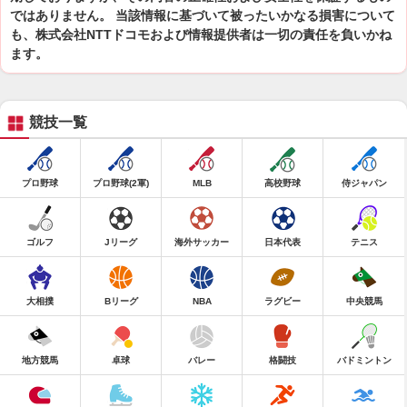
ではありません。 当該情報に基づいて被ったいかなる損害について
も、株式会社NTTドコモおよび情報提供者は一切の責任を負いかね
ます。
競技一覧
プロ野球
プロ野球(2軍)
MLB
高校野球
侍ジャパン
ゴルフ
Jリーグ
海外サッカー
日本代表
テニス
大相撲
Bリーグ
NBA
ラグビー
中央競馬
地方競馬
卓球
バレー
格闘技
バドミントン