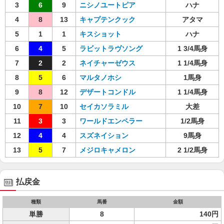
3
6
9
ニシノユートピア
ハナ
4
8
13
キャプテンクック
アタマ
5
1
1
キスショット
ハナ
6
4
5
ラビットラヴソング
1 3/4馬身
7
2
2
ネイチャーゼウス
1 1/4馬身
8
5
6
マルタノホシ
1馬身
9
8
12
デザートコンドル
1 1/4馬身
10
7
10
セイカソラミル
大差
11
3
3
ワールドエンペラー
1/2馬身
12
4
4
スズネイション
9馬身
13
5
7
メジロキャメロン
2 1/2馬身
払戻金
種類
馬番
金額
単勝
8
140円