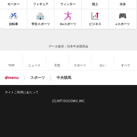
モーター
フィギュア
ウィンター
陸上
水泳
自転車
学生スポーツ
Doスポーツ
ビジネス
eスポーツ
データ提供：日本中央競馬会
TOP
ニュース
天気
スポーツ
占い
すべて
スポーツ
中央競馬
サイトご利用にあたって
(C) NTT DOCOMO, INC.