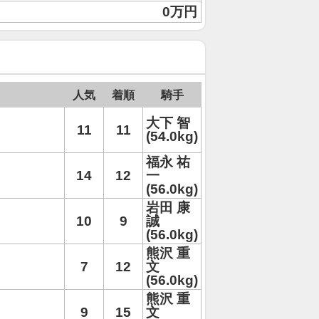
0万円
人気
着順
騎手
大下 智
11
11
(54.0kg)
福永 祐
14
12
一
(56.0kg)
岩田 康
10
9
誠
(56.0kg)
熊沢 重
7
12
文
(56.0kg)
熊沢 重
9
15
文