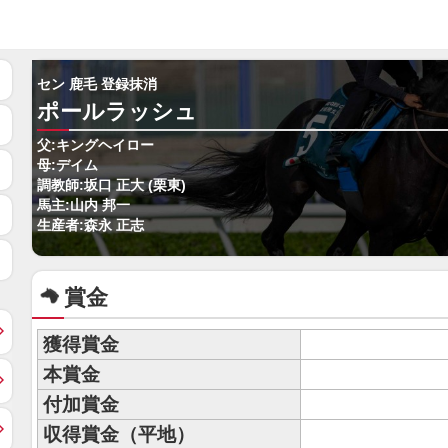
セン 鹿毛 登録抹消
ポールラッシュ
父:キングヘイロー
母:デイム
調教師:坂口 正大 (栗東)
馬主:山内 邦一
生産者:森永 正志
賞金
獲得賞金
本賞金
付加賞金
収得賞金（平地）