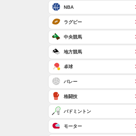
NBA
ラグビー
中央競馬
地方競馬
卓球
バレー
格闘技
バドミントン
モーター