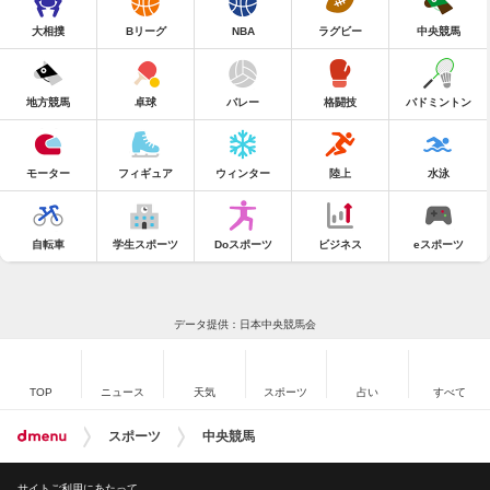
大相撲
Bリーグ
NBA
ラグビー
中央競馬
地方競馬
卓球
バレー
格闘技
バドミントン
モーター
フィギュア
ウィンター
陸上
水泳
自転車
学生スポーツ
Doスポーツ
ビジネス
eスポーツ
データ提供：日本中央競馬会
TOP
ニュース
天気
スポーツ
占い
すべて
スポーツ
中央競馬
サイトご利用にあたって