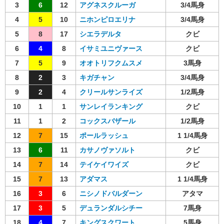
3
6
12
アグネスクルーガ
3/4馬身
4
5
10
ニホンピロエリナ
3/4馬身
5
8
17
シエラデルタ
クビ
6
4
8
イサミユニヴァース
クビ
7
5
9
オオトリフクムスメ
3馬身
8
2
3
キガチャン
3/4馬身
9
2
4
クリールサンライズ
1/2馬身
10
1
1
サンレイランキング
クビ
11
1
2
コックスバザール
1/2馬身
12
7
15
ポールラッシュ
1 1/4馬身
13
6
11
カサノヴァソルト
クビ
14
7
14
テイケイワイズ
クビ
15
7
13
アダマス
1 1/4馬身
16
3
6
ニシノドバルダーン
アタマ
17
3
5
デュランダルシチー
7馬身
18
4
7
キングスクワート
5馬身