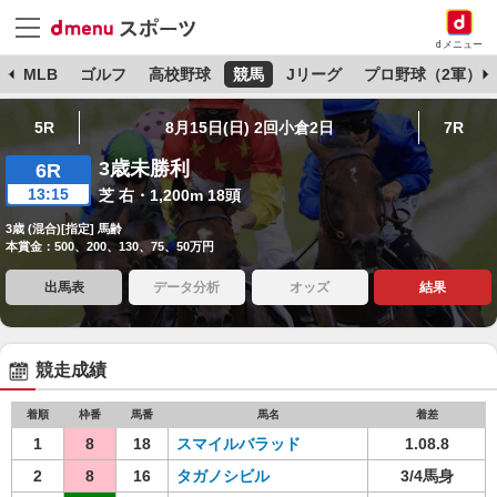
dメニュー
球
MLB
ゴルフ
高校野球
競馬
Jリーグ
プロ野球（2軍）
5R
8月15日(日) 2回小倉2日
7R
3歳未勝利
6R
13:15
芝 右・1,200m 18頭
3歳 (混合)[指定] 馬齢
本賞金：500、200、130、75、50万円
出馬表
データ分析
オッズ
結果
競走成績
着順
枠番
馬番
馬名
着差
1
8
18
スマイルバラッド
1.08.8
2
8
16
タガノシビル
3/4馬身