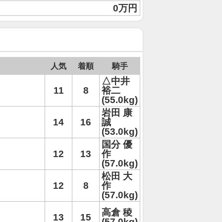
0万円
人気
着順
騎手
△中井
11
8
裕二
(55.0kg)
岩田 康
14
16
誠
(53.0kg)
国分 優
12
13
作
(57.0kg)
松田 大
12
8
作
(57.0kg)
高倉 稜
13
15
(57.0kg)