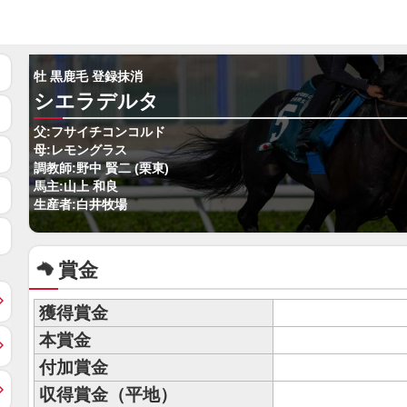
牡 黒鹿毛 登録抹消
シエラデルタ
父:フサイチコンコルド
母:レモングラス
調教師:野中 賢二 (栗東)
馬主:山上 和良
生産者:白井牧場
賞金
獲得賞金
本賞金
付加賞金
収得賞金（平地）