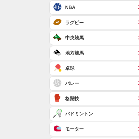
NBA
ラグビー
中央競馬
地方競馬
卓球
バレー
格闘技
バドミントン
モーター