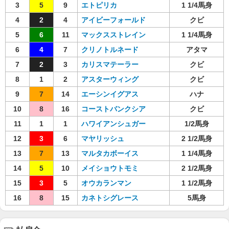
3
5
9
エトピリカ
1 1/4馬身
4
2
4
アイビーフォールド
クビ
5
6
11
マックスストレイン
1 1/4馬身
6
4
7
クリノトルネード
アタマ
7
2
3
カリスマテーラー
クビ
8
1
2
アスターウィング
クビ
9
7
14
エーシンイグアス
ハナ
10
8
16
コーストバンクシア
クビ
11
1
1
ハワイアンシュガー
1/2馬身
12
3
6
マヤリッシュ
2 1/2馬身
13
7
13
マルタカボーイス
1 1/4馬身
14
5
10
メイショウトモミ
2 1/2馬身
15
3
5
オウカランマン
1 1/2馬身
16
8
15
カネトシグレース
5馬身