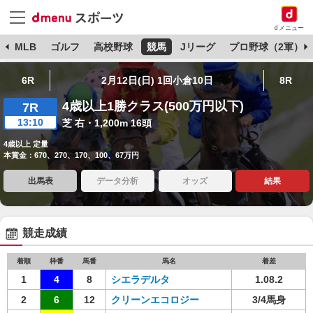
dメニュー
球
MLB
ゴルフ
高校野球
競馬
Jリーグ
プロ野球（2軍）
6R
2月12日(日) 1回小倉10日
8R
4歳以上1勝クラス(500万円以下)
7R
13:10
芝 右・1,200m 16頭
4歳以上 定量
本賞金：670、270、170、100、67万円
出馬表
データ分析
オッズ
結果
競走成績
着順
枠番
馬番
馬名
着差
1
4
8
シエラデルタ
1.08.2
2
6
12
クリーンエコロジー
3/4馬身