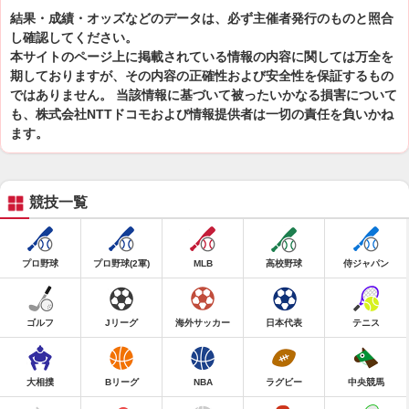
結果・成績・オッズなどのデータは、必ず主催者発行のものと照合
し確認してください。
本サイトのページ上に掲載されている情報の内容に関しては万全を
期しておりますが、その内容の正確性および安全性を保証するもの
ではありません。 当該情報に基づいて被ったいかなる損害について
も、株式会社NTTドコモおよび情報提供者は一切の責任を負いかね
ます。
競技一覧
プロ野球
プロ野球(2軍)
MLB
高校野球
侍ジャパン
ゴルフ
Jリーグ
海外サッカー
日本代表
テニス
大相撲
Bリーグ
NBA
ラグビー
中央競馬