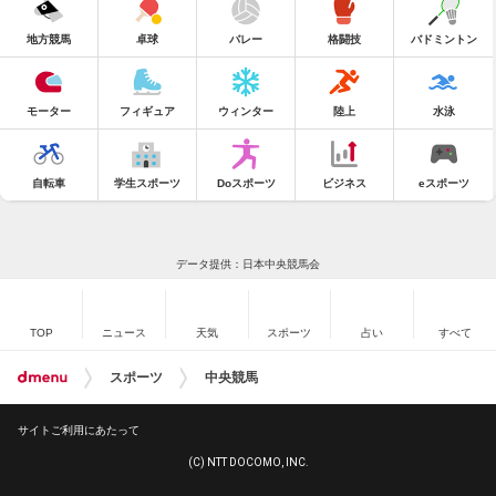
地方競馬
卓球
バレー
格闘技
バドミントン
モーター
フィギュア
ウィンター
陸上
水泳
自転車
学生スポーツ
Doスポーツ
ビジネス
eスポーツ
データ提供：日本中央競馬会
TOP
ニュース
天気
スポーツ
占い
すべて
スポーツ
中央競馬
サイトご利用にあたって
(C) NTT DOCOMO, INC.