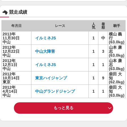
競走成績
人
着
年月日
レース
騎手
気
順
2013年
横山 義
11月30日
イルミネJS
1
中
行
中山
(63.0kg)
2012年
山本 康
12月22日
中山大障害
1
3
志
中山
(63.0kg)
2012年
山本 康
12月1日
イルミネJS
1
1
志
中山
(63.0kg)
2012年
柴田 大
10月14日
東京ハイジャンプ
1
9
知
東京
(62.0kg)
2012年
柴田 大
4月14日
中山グランドジャンプ
1
1
知
中山
(63.0kg)
もっと見る