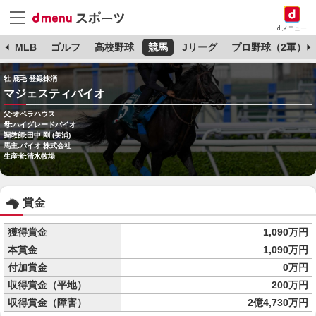
dメニュー
球
MLB
ゴルフ
高校野球
競馬
Jリーグ
プロ野球（2軍）
牡 鹿毛 登録抹消
マジェスティバイオ
父:オペラハウス
母:ハイグレードバイオ
調教師:田中 剛 (美浦)
馬主:バイオ 株式会社
生産者:清水牧場
賞金
獲得賞金
1,090万円
本賞金
1,090万円
付加賞金
0万円
収得賞金（平地）
200万円
収得賞金（障害）
2億4,730万円