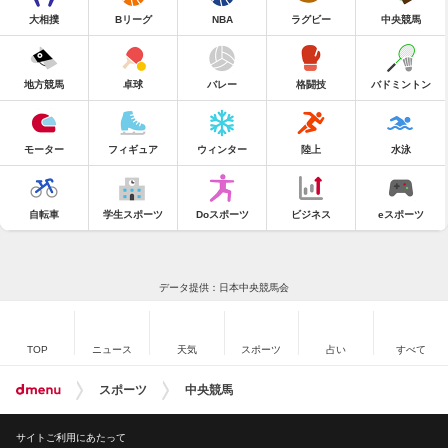
大相撲
Bリーグ
NBA
ラグビー
中央競馬
地方競馬
卓球
バレー
格闘技
バドミントン
モーター
フィギュア
ウィンター
陸上
水泳
自転車
学生スポーツ
Doスポーツ
ビジネス
eスポーツ
データ提供：日本中央競馬会
TOP
ニュース
天気
スポーツ
占い
すべて
スポーツ
中央競馬
サイトご利用にあたって