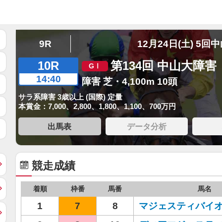
9R
12月24日(土) 5回
10R
第134回 中山大障害
14:40
障害 芝・4,100m 10頭
サラ系障害 3歳以上 (国際) 定量
本賞金：7,000、2,800、1,800、1,100、700万円
出馬表
データ分析
競走成績
着順
枠番
馬番
馬名
1
7
8
マジェスティバイ