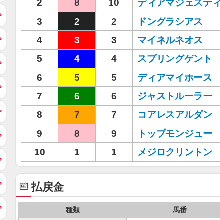
2
8
10
ディアマジェステ
3
2
2
ドングラシアス
4
3
3
マイネルネオス
5
4
4
スプリングゲント
6
5
5
ディアマイホース
7
6
6
ジャストルーラー
8
7
7
コアレスアルダン
9
8
9
トップモンジュー
10
1
1
メジロクリントン
払戻金
種類
馬番