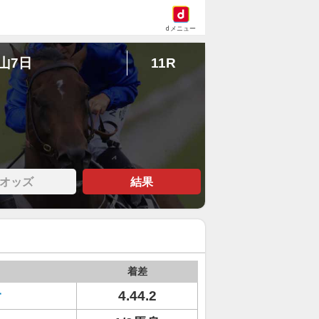
dメニュー
中山7日
11R
オッズ
結果
着差
オ
4.44.2