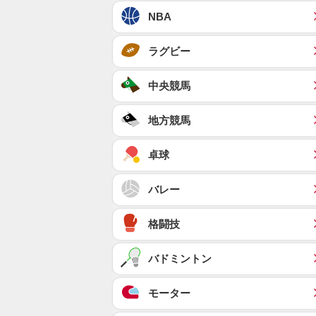
NBA
ラグビー
中央競馬
地方競馬
卓球
バレー
格闘技
バドミントン
モーター