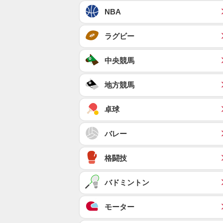
NBA
ラグビー
中央競馬
地方競馬
卓球
バレー
格闘技
バドミントン
モーター