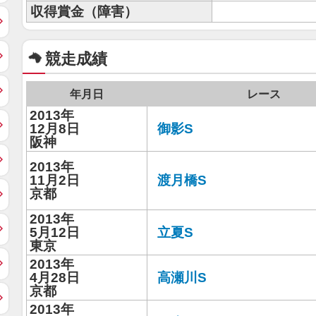
収得賞金（障害）
競走成績
年月日
レース
2013年
12月8日
御影S
阪神
2013年
11月2日
渡月橋S
京都
2013年
5月12日
立夏S
東京
2013年
4月28日
高瀬川S
京都
2013年