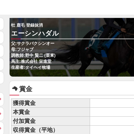
牡 鹿毛 登録抹消
エーシンハダル
父:サクラバクシンオー
母:フジャブ
調教師:野中 賢二 (栗東)
馬主:株式会社 栄進堂
生産者:タイヘイ牧場
賞金
獲得賞金
本賞金
付加賞金
収得賞金（平地）