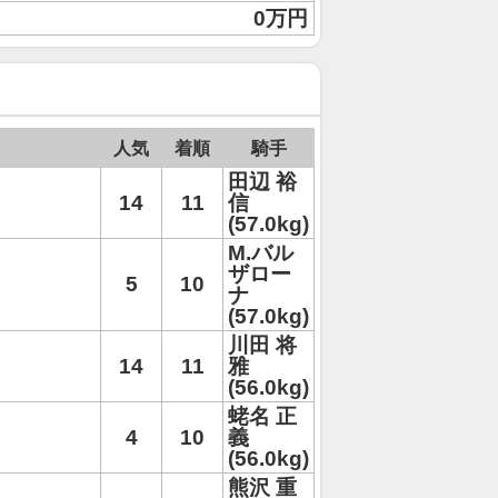
0万円
人気
着順
騎手
田辺 裕
14
11
信
(57.0kg)
M.バル
ザロー
5
10
ナ
(57.0kg)
川田 将
14
11
雅
(56.0kg)
蛯名 正
4
10
義
(56.0kg)
熊沢 重