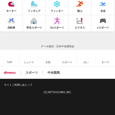
モーター
フィギュア
ウィンター
陸上
水泳
自転車
学生スポーツ
Doスポーツ
ビジネス
eスポーツ
データ提供：日本中央競馬会
TOP
ニュース
天気
スポーツ
占い
すべて
スポーツ
中央競馬
サイトご利用にあたって
(C) NTT DOCOMO, INC.