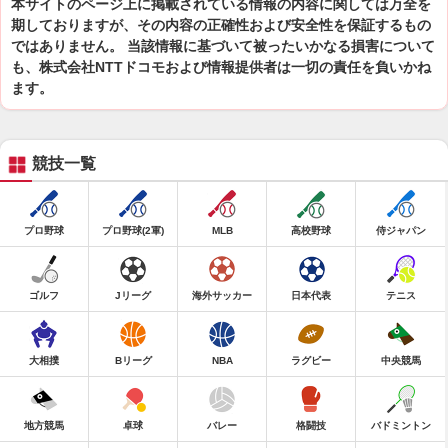
本サイトのページ上に掲載されている情報の内容に関しては万全を
期しておりますが、その内容の正確性および安全性を保証するもの
ではありません。 当該情報に基づいて被ったいかなる損害について
も、株式会社NTTドコモおよび情報提供者は一切の責任を負いかね
ます。
競技一覧
プロ野球
プロ野球(2軍)
MLB
高校野球
侍ジャパン
ゴルフ
Jリーグ
海外サッカー
日本代表
テニス
大相撲
Bリーグ
NBA
ラグビー
中央競馬
地方競馬
卓球
バレー
格闘技
バドミントン