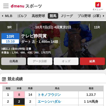
dメニュー
球
MLB
ゴルフ
高校野球
競馬
Jリーグ
プロ野球（2軍）
9R
10月7日(日) 4回東京2日
11R
テレビ静岡賞
10R
15:10
ダート 左・1,400m 14頭
3歳以上 (混合)(特指) 定量
本賞金：1,700、680、430、260、170万円
出馬表
データ分析
オッズ
結果
競走成績
着順
枠番
馬番
馬名
着差
1
8
14
トキノフウジン
1.23.7
2
2
2
エーシンハダル
1 1/4馬身