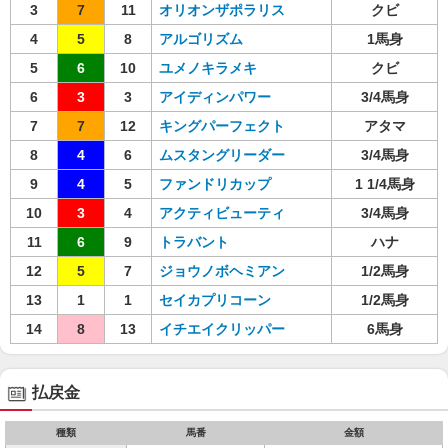
3
7
11
オリオンザポラリス
クビ
4
5
8
アルゴリズム
1馬身
5
6
10
ユメノキラメキ
クビ
6
3
3
アイディンパワー
3/4馬身
7
7
12
キングパーフェクト
アタマ
8
4
6
ムスタングリーダー
3/4馬身
9
4
5
ファンドリカップ
1 1/4馬身
10
3
4
アクティビューティ
3/4馬身
11
6
9
トラバント
ハナ
12
5
7
ジョウノボヘミアン
1/2馬身
13
1
1
セイカプリコーン
1/2馬身
14
8
13
イチエイクリッパー
6馬身
払戻金
種類
馬番
金額