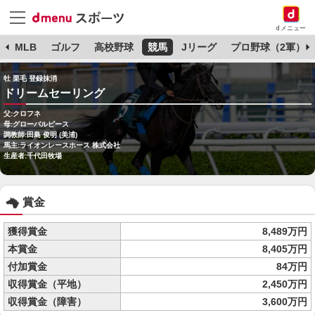
dメニュー
球
MLB
ゴルフ
高校野球
競馬
Jリーグ
プロ野球（2軍）
牡 栗毛 登録抹消
ドリームセーリング
父:クロフネ
母:グローバルピース
調教師:田島 俊明 (美浦)
馬主:ライオンレースホース 株式会社
生産者:千代田牧場
賞金
獲得賞金
8,489万円
本賞金
8,405万円
付加賞金
84万円
収得賞金（平地）
2,450万円
収得賞金（障害）
3,600万円