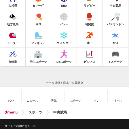
大相撲
Bリーグ
NBA
ラグビー
中央競馬
地方競馬
卓球
バレー
格闘技
バドミントン
モーター
フィギュア
ウィンター
陸上
水泳
自転車
学生スポーツ
Doスポーツ
ビジネス
eスポーツ
データ提供：日本中央競馬会
TOP
ニュース
天気
スポーツ
占い
すべて
スポーツ
中央競馬
サイトご利用にあたって