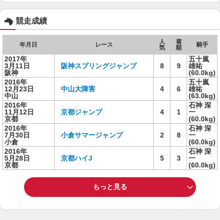
競走成績
人
着
年月日
レース
騎手
気
順
2017年
五十嵐
3月11日
阪神スプリングジャンプ
8
9
雄祐
阪神
(60.0kg)
2016年
五十嵐
12月23日
中山大障害
4
6
雄祐
中山
(63.0kg)
2016年
石神 深
11月12日
京都ジャンプ
4
1
一
京都
(60.0kg)
2016年
石神 深
7月30日
小倉サマージャンプ
2
8
一
小倉
(60.0kg)
2016年
石神 深
5月28日
京都ハイJ
5
3
一
京都
(60.0kg)
もっと見る