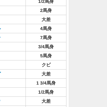
1/2馬身
2馬身
ト
大差
ル
4馬身
ン
7馬身
3/4馬身
5馬身
クビ
グ
大差
1 3/4馬身
1/2馬身
ウ
大差