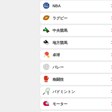
NBA
ラグビー
中央競馬
地方競馬
卓球
バレー
格闘技
バドミントン
モーター