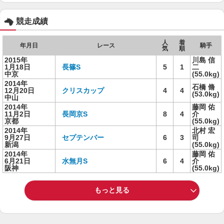
競走成績
人
着
年月日
レース
騎手
気
順
2015年
川島 信
1月18日
長篠S
5
1
二
中京
(55.0kg)
2014年
石橋 脩
12月20日
クリスカップ
4
4
(53.0kg)
中山
2014年
藤岡 佑
11月2日
長岡京S
8
4
介
京都
(55.0kg)
2014年
北村 宏
9月27日
セプテンバー
6
3
司
新潟
(55.0kg)
2014年
藤岡 佑
6月21日
水無月S
6
4
介
阪神
(55.0kg)
もっと見る