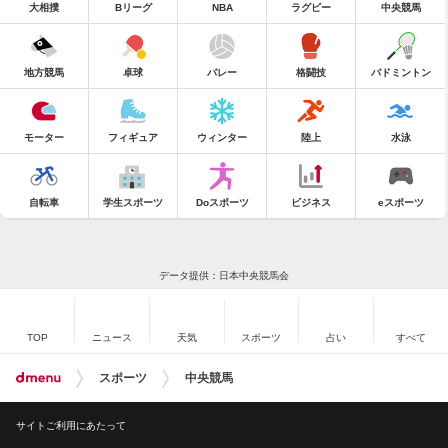
大相撲
Bリーグ
NBA
ラグビー
中央競馬
地方競馬
卓球
バレー
格闘技
バドミントン
モーター
フィギュア
ウィンター
陸上
水泳
自転車
学生スポーツ
Doスポーツ
ビジネス
eスポーツ
データ提供：日本中央競馬会
TOP
ニュース
天気
スポーツ
占い
すべて
スポーツ
中央競馬
サイトご利用にあたって