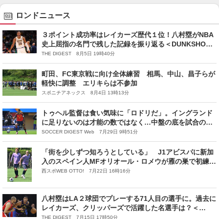
ロンドニュース
３ポイント成功率はレイカーズ歴代１位！八村塁がNBA
史上屈指の名門で残した記録を振り返る＜DUNKSHOOT
＞
THE DIGEST 8月5日 19時40分
町田、FC東京戦に向け全体練習 相馬、中山、昌子らが
軽快に調整 エリキらは不参加
スポニチアネックス 8月4日 13時13分
トゥヘル監督は食い気味に「ロドリだ」。イングランド
に足りないのは才能の数ではなく…中盤の底を試合の設
計者として育てる時間が求められている
SOCCER DIGEST Web 7月29日 9時51分
「街を少しずつ知ろうとしている」 J1アビスパに新加
入のスペイン人MFオリオール・ロメウが雁の巣で初練
習 司令塔・見木友哉との〝共演〟も 母国のW杯制覇
西スポWEB OTTO! 7月22日 16時16分
も喜ぶ
八村塁はLA２球団でプレーする71人目の選手に。過去に
レイカーズ、クリッパーズで活躍した名選手は？＜
DUNKSHOOT＞
THE DIGEST 7月15日 17時50分