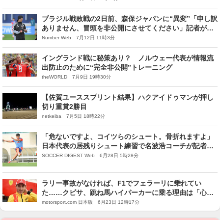
ブラジル戦敗戦の2日前、森保ジャパンに“異変”「申し訳
ありません、冒頭を非公開にさせてください」記者が見
た「練習開始数分前のプラン変更」
Number Web 7月12日 11時3分
イングランド戦に秘策あり？ ノルウェー代表が情報流
出防止のために“完全非公開”トレーニング
theWORLD 7月9日 19時30分
【佐賀ユーススプリント結果】ハクアイドゥマンが押し
切り重賞2勝目
netkeiba 7月5日 18時22分
「危ないですよ、コイツらのシュート。骨折れますよ」
日本代表の居残りシュート練習で名波浩コーチが記者団
に“警告”！ その直後…【W杯】
SOCCER DIGEST Web 6月28日 5時28分
ラリー事故がなければ、F1でフェラーリに乗れてい
た……クビサ、跳ね馬ハイパーカーに乗る理由は「心の
傷」を癒すため
motorsport.com 日本版 6月23日 12時17分