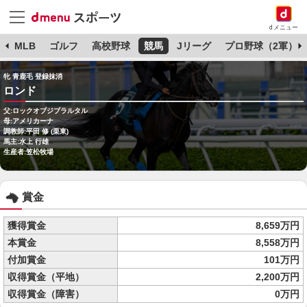
dメニュー
球
MLB
ゴルフ
高校野球
競馬
Jリーグ
プロ野球（2軍）
牝 青鹿毛 登録抹消
ロンド
父:ロックオブジブラルタル
母:アメリカーナ
調教師:平田 修 (栗東)
馬主:水上 行雄
生産者:笠松牧場
賞金
獲得賞金
8,659万円
本賞金
8,558万円
付加賞金
101万円
収得賞金（平地）
2,200万円
収得賞金（障害）
0万円