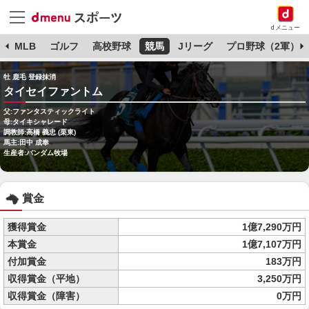
dメニュー
球
MLB
ゴルフ
高校野球
競馬
Jリーグ
プロ野球（2軍）
牡 鹿毛 登録抹消
タイセイファントム
父:ファンタスティックライト
母:タイキシャレード
調教師:高橋 義忠 (栗東)
馬主:田中 成奉
生産者:バンダム牧場
賞金
獲得賞金
1億7,290万円
本賞金
1億7,107万円
付加賞金
183万円
収得賞金（平地）
3,250万円
収得賞金（障害）
0万円