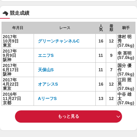
競走成績
人
着
年月日
レース
騎手
気
順
2017年
津村 明
10月9日
グリーンチャンネルC
16
12
秀
東京
(57.0kg)
2017年
幸 英明
9月9日
エニフS
11
9
(57.0kg)
阪神
2017年
国分 優
6月17日
天保山S
11
7
作
阪神
(57.0kg)
2017年
江田 照
4月22日
オアシスS
16
12
男
東京
(57.0kg)
2016年
中谷 雄
11月27日
AリーフS
13
12
太
京都
(57.0kg)
もっと見る