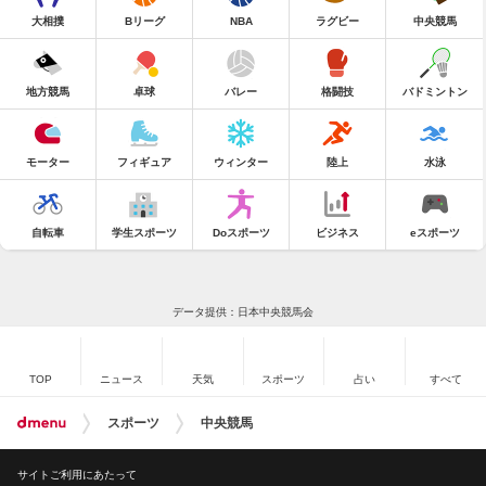
大相撲
Bリーグ
NBA
ラグビー
中央競馬
地方競馬
卓球
バレー
格闘技
バドミントン
モーター
フィギュア
ウィンター
陸上
水泳
自転車
学生スポーツ
Doスポーツ
ビジネス
eスポーツ
データ提供：日本中央競馬会
TOP
ニュース
天気
スポーツ
占い
すべて
スポーツ
中央競馬
サイトご利用にあたって