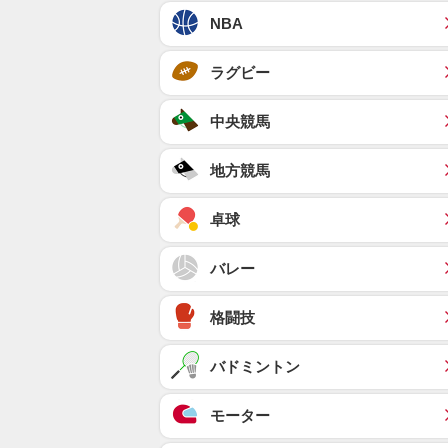
NBA
ラグビー
中央競馬
地方競馬
卓球
バレー
格闘技
バドミントン
モーター