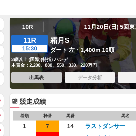
10R
11月20日(日) 5回
11R
霜月S
15:30
ダート 左・1,400m 16頭
3歳以上 (国際)(特指) ハンデ
本賞金：2,200、880、550、330、220万円
出馬表
データ分析
競走成績
着順
枠番
馬番
馬名
1
7
14
ラストダンサー