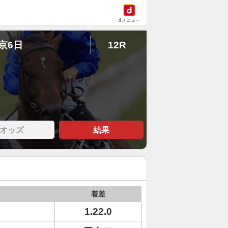
dメニュー
東京6日
12R
オッズ
結果
着差
1.22.0