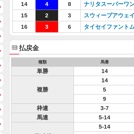
14
4
8
ナリタスーパーワ
15
2
3
スウィープアウェ
16
3
6
タイセイファント
払戻金
種類
馬番
単勝
14
14
複勝
5
9
枠連
3-7
馬連
5-14
5-14