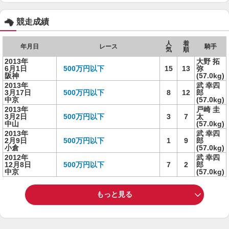
競走成績
人
着
年月日
レース
騎手
気
順
2013年
大野 拓
6月1日
500万円以下
15
13
弥
阪神
(57.0kg)
2013年
武 幸四
3月17日
500万円以下
8
12
郎
中京
(57.0kg)
2013年
戸崎 圭
3月2日
500万円以下
3
7
太
中山
(57.0kg)
2013年
武 幸四
2月9日
500万円以下
1
9
郎
小倉
(57.0kg)
2012年
武 幸四
12月8日
500万円以下
7
2
郎
中京
(57.0kg)
もっと見る