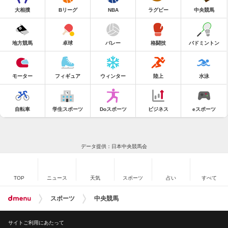
大相撲
Bリーグ
NBA
ラグビー
中央競馬
地方競馬
卓球
バレー
格闘技
バドミントン
モーター
フィギュア
ウィンター
陸上
水泳
自転車
学生スポーツ
Doスポーツ
ビジネス
eスポーツ
データ提供：日本中央競馬会
TOP
ニュース
天気
スポーツ
占い
すべて
スポーツ
中央競馬
サイトご利用にあたって