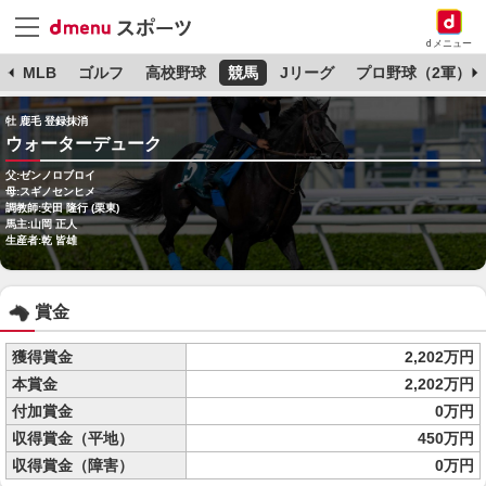
dメニュー
球
MLB
ゴルフ
高校野球
競馬
Jリーグ
プロ野球（2軍）
牡 鹿毛 登録抹消
ウォーターデューク
父:ゼンノロブロイ
母:スギノセンヒメ
調教師:安田 隆行 (栗東)
馬主:山岡 正人
生産者:乾 皆雄
賞金
獲得賞金
2,202万円
本賞金
2,202万円
付加賞金
0万円
収得賞金（平地）
450万円
収得賞金（障害）
0万円