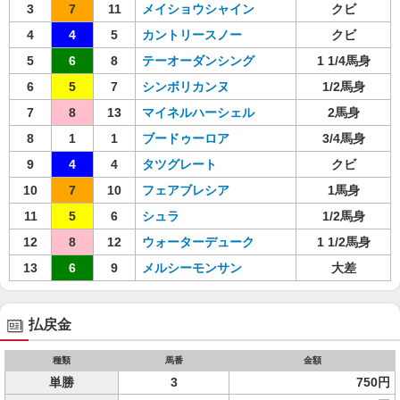
3
7
11
メイショウシャイン
クビ
4
4
5
カントリースノー
クビ
5
6
8
テーオーダンシング
1 1/4馬身
6
5
7
シンボリカンヌ
1/2馬身
7
8
13
マイネルハーシェル
2馬身
8
1
1
ブードゥーロア
3/4馬身
9
4
4
タツグレート
クビ
10
7
10
フェアブレシア
1馬身
11
5
6
シュラ
1/2馬身
12
8
12
ウォーターデューク
1 1/2馬身
13
6
9
メルシーモンサン
大差
払戻金
種類
馬番
金額
単勝
3
750円