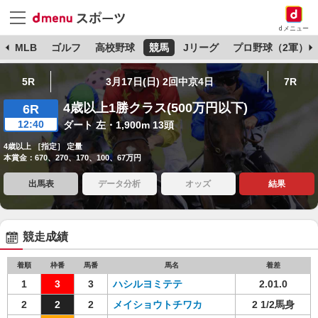
dメニュー
球
MLB
ゴルフ
高校野球
競馬
Jリーグ
プロ野球（2軍）
5R
3月17日(日) 2回中京4日
7R
4歳以上1勝クラス(500万円以下)
6R
12:40
ダート 左・1,900m 13頭
4歳以上 ［指定］ 定量
本賞金：670、270、170、100、67万円
出馬表
データ分析
オッズ
結果
競走成績
着順
枠番
馬番
馬名
着差
1
3
3
ハシルヨミテテ
2.01.0
2
2
2
メイショウトチワカ
2 1/2馬身