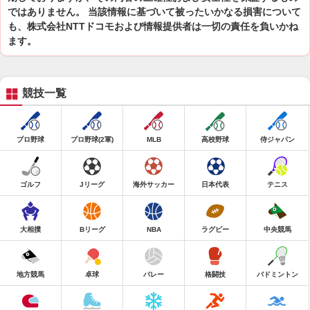
ではありません。 当該情報に基づいて被ったいかなる損害について
も、株式会社NTTドコモおよび情報提供者は一切の責任を負いかね
ます。
競技一覧
プロ野球
プロ野球(2軍)
MLB
高校野球
侍ジャパン
ゴルフ
Jリーグ
海外サッカー
日本代表
テニス
大相撲
Bリーグ
NBA
ラグビー
中央競馬
地方競馬
卓球
バレー
格闘技
バドミントン