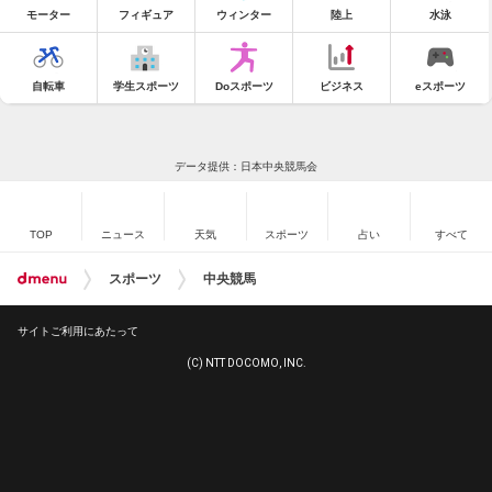
モーター
フィギュア
ウィンター
陸上
水泳
自転車
学生スポーツ
Doスポーツ
ビジネス
eスポーツ
データ提供：日本中央競馬会
TOP
ニュース
天気
スポーツ
占い
すべて
スポーツ
中央競馬
サイトご利用にあたって
(C) NTT DOCOMO, INC.