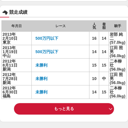
競走成績
人
着
年月日
レース
騎手
気
順
2013年
岩部 純
2月10日
500万円以下
16
14
二
東京
(57.0kg)
2013年
江田 照
1月19日
500万円以下
14
14
男
中山
(56.0kg)
2012年
二本柳
8月11日
未勝利
15
15
壮
新潟
(56.0kg)
2012年
江田 照
7月28日
未勝利
10
中
男
新潟
(56.0kg)
2012年
二本柳
6月30日
未勝利
14
15
壮
福島
(56.0kg)
もっと見る