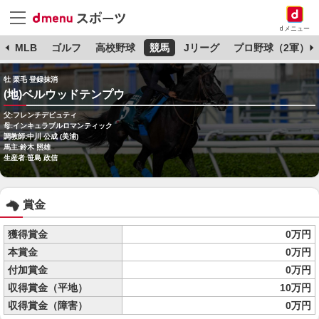
dメニュー
球
MLB
ゴルフ
高校野球
競馬
Jリーグ
プロ野球（2軍）
牡 栗毛 登録抹消
(地)ベルウッドテンプウ
父:フレンチデピュティ
母:インキュラブルロマンティック
調教師:中川 公成 (美浦)
馬主:鈴木 照雄
生産者:笹島 政信
賞金
獲得賞金
0万円
本賞金
0万円
付加賞金
0万円
収得賞金（平地）
10万円
収得賞金（障害）
0万円