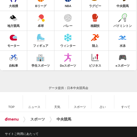
大相撲
Bリーグ
NBA
ラグビー
中央競馬
地方競馬
卓球
バレー
格闘技
バドミントン
モーター
フィギュア
ウィンター
陸上
水泳
自転車
学生スポーツ
Doスポーツ
ビジネス
eスポーツ
データ提供：日本中央競馬会
TOP
ニュース
天気
スポーツ
占い
すべて
スポーツ
中央競馬
サイトご利用にあたって