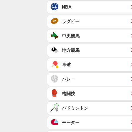
NBA
ラグビー
中央競馬
地方競馬
卓球
バレー
格闘技
バドミントン
モーター