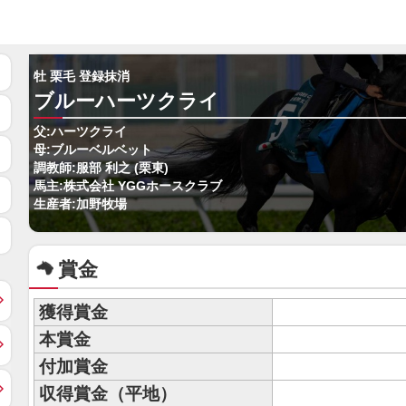
牡 栗毛 登録抹消
ブルーハーツクライ
父:ハーツクライ
母:ブルーベルベット
調教師:服部 利之 (栗東)
馬主:株式会社 YGGホースクラブ
生産者:加野牧場
賞金
獲得賞金
本賞金
付加賞金
収得賞金（平地）