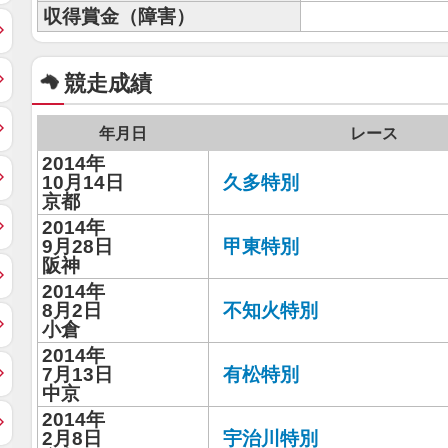
収得賞金（障害）
競走成績
年月日
レース
2014年
10月14日
久多特別
京都
2014年
9月28日
甲東特別
阪神
2014年
8月2日
不知火特別
小倉
2014年
7月13日
有松特別
中京
2014年
2月8日
宇治川特別