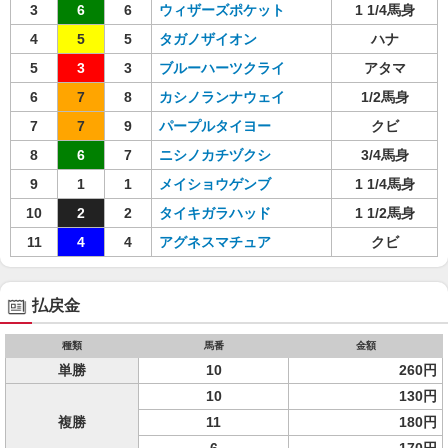
3
6
6
ウィザーズポケット
1 1/4馬身
4
5
5
タガノザイオン
ハナ
5
3
3
ブルーハーツクライ
アタマ
6
7
8
カシノランナウェイ
1/2馬身
7
7
9
パープルタイヨー
クビ
8
6
7
ニシノカチヅクシ
3/4馬身
9
1
1
メイショウゲンブ
1 1/4馬身
10
2
2
タイキガラハッド
1 1/2馬身
11
4
4
アグネスマチュア
クビ
払戻金
種類
馬番
金額
単勝
10
260円
10
130円
複勝
11
180円