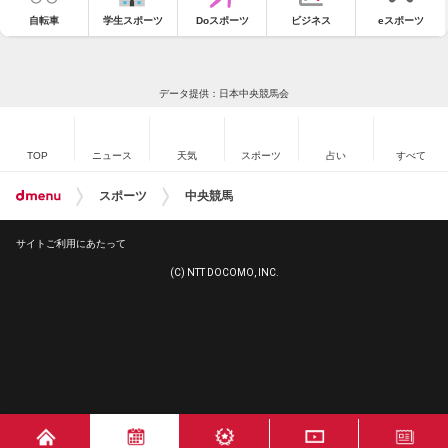
自転車
学生スポーツ
Doスポーツ
ビジネス
eスポーツ
データ提供：日本中央競馬会
TOP
ニュース
天気
スポーツ
占い
すべて
スポーツ
中央競馬
サイトご利用にあたって
(C) NTT DOCOMO, INC.