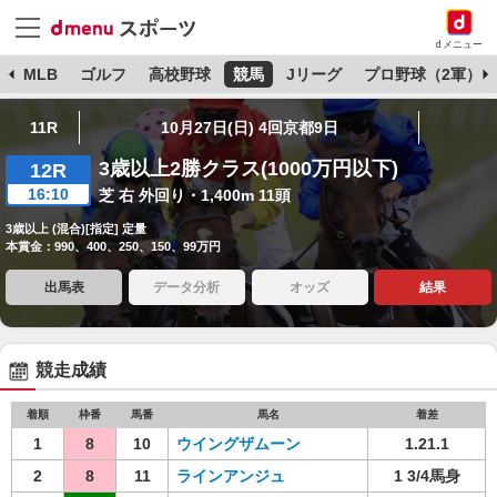
dメニュー
球
MLB
ゴルフ
高校野球
競馬
Jリーグ
プロ野球（2軍）
11R
10月27日(日) 4回京都9日
3歳以上2勝クラス(1000万円以下)
12R
16:10
芝 右 外回り・1,400m 11頭
3歳以上 (混合)[指定] 定量
本賞金：990、400、250、150、99万円
出馬表
データ分析
オッズ
結果
競走成績
着順
枠番
馬番
馬名
着差
1
8
10
ウイングザムーン
1.21.1
2
8
11
ラインアンジュ
1 3/4馬身