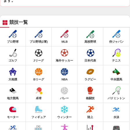
ます。
競技一覧
プロ野球
プロ野球(2軍)
MLB
高校野球
侍ジャパン
ゴルフ
Jリーグ
海外サッカー
日本代表
テニス
大相撲
Bリーグ
NBA
ラグビー
中央競馬
地方競馬
卓球
バレー
格闘技
バドミントン
モーター
フィギュア
ウィンター
陸上
水泳