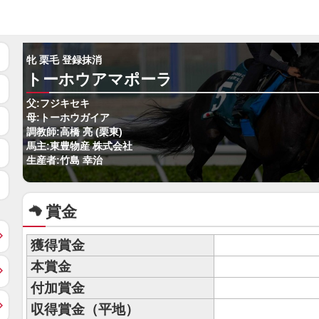
牝 栗毛 登録抹消
トーホウアマポーラ
父:フジキセキ
母:トーホウガイア
調教師:高橋 亮 (栗東)
馬主:東豊物産 株式会社
生産者:竹島 幸治
賞金
獲得賞金
本賞金
付加賞金
収得賞金（平地）