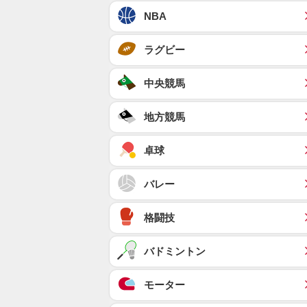
NBA
ラグビー
中央競馬
地方競馬
卓球
バレー
格闘技
バドミントン
モーター