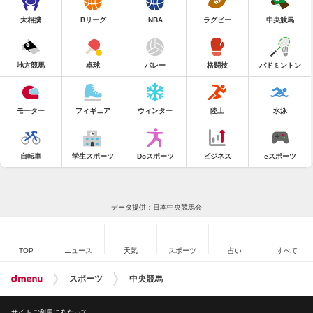
大相撲
Bリーグ
NBA
ラグビー
中央競馬
地方競馬
卓球
バレー
格闘技
バドミントン
モーター
フィギュア
ウィンター
陸上
水泳
自転車
学生スポーツ
Doスポーツ
ビジネス
eスポーツ
データ提供：日本中央競馬会
TOP
ニュース
天気
スポーツ
占い
すべて
スポーツ
中央競馬
サイトご利用にあたって