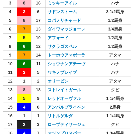
3
8
16
ミッキーアイル
ハナ
4
3
6
サドンストーム
3 1/2馬身
5
8
17
コパノリチャード
1/2馬身
6
7
13
ダイワマッジョーレ
3/4馬身
7
5
10
アフォード
1/2馬身
8
6
12
サクラゴスペル
1/2馬身
9
7
14
トーホウアマポーラ
アタマ
10
6
11
ショウナンアチーヴ
ハナ
11
3
5
ワキノブレイブ
ハナ
12
1
2
オリービン
アタマ
13
8
18
ストレイトガール
クビ
14
5
9
レッドオーヴァル
1 1/4馬身
15
4
8
アンバルブライベン
2馬身
16
1
1
リトルゲルダ
1 1/4馬身
17
2
3
ローブティサージュ
クビ
18
4
7
マジンプロスパー
1 3/4馬身