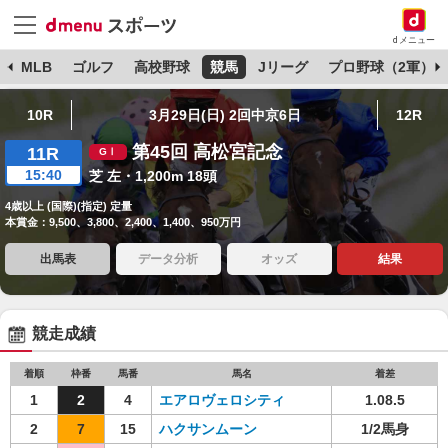
dメニュー
球
MLB
ゴルフ
高校野球
競馬
Jリーグ
プロ野球（2軍）
10R
3月29日(日) 2回中京6日
12R
第45回 高松宮記念
11R
15:40
芝 左・1,200m 18頭
4歳以上 (国際)(指定) 定量
本賞金：9,500、3,800、2,400、1,400、950万円
出馬表
データ分析
オッズ
結果
競走成績
着順
枠番
馬番
馬名
着差
1
2
4
エアロヴェロシティ
1.08.5
2
7
15
ハクサンムーン
1/2馬身