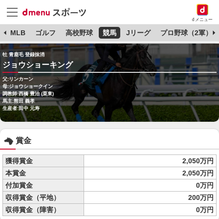
dメニュー
球
MLB
ゴルフ
高校野球
競馬
Jリーグ
プロ野球（2軍）
牡 青鹿毛 登録抹消
ジョウショーキング
父:リンカーン
母:ジョウショークイン
調教師:西橋 豊治 (栗東)
馬主:熊田 義孝
生産者:田中 元寿
賞金
獲得賞金
2,050万円
本賞金
2,050万円
付加賞金
0万円
収得賞金（平地）
200万円
収得賞金（障害）
0万円