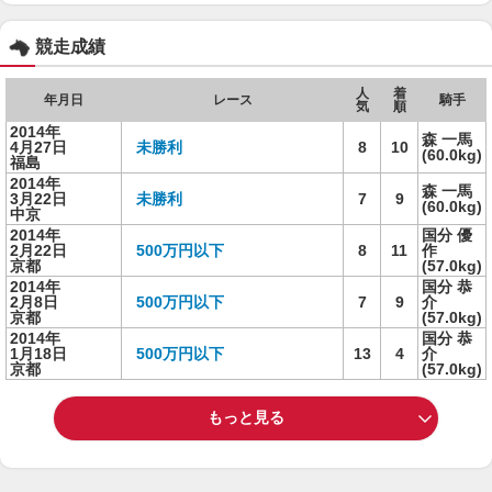
競走成績
人
着
年月日
レース
騎手
気
順
2014年
森 一馬
4月27日
未勝利
8
10
(60.0kg)
福島
2014年
森 一馬
3月22日
未勝利
7
9
(60.0kg)
中京
2014年
国分 優
2月22日
500万円以下
8
11
作
京都
(57.0kg)
2014年
国分 恭
2月8日
500万円以下
7
9
介
京都
(57.0kg)
2014年
国分 恭
1月18日
500万円以下
13
4
介
京都
(57.0kg)
もっと見る