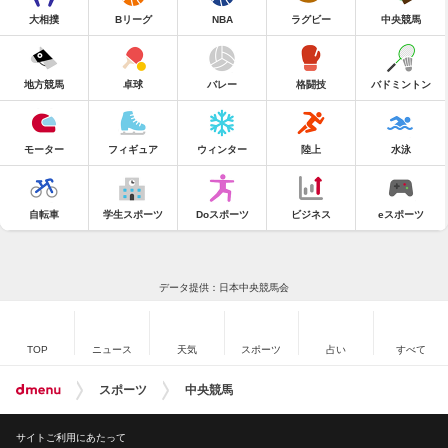
大相撲
Bリーグ
NBA
ラグビー
中央競馬
地方競馬
卓球
バレー
格闘技
バドミントン
モーター
フィギュア
ウィンター
陸上
水泳
自転車
学生スポーツ
Doスポーツ
ビジネス
eスポーツ
データ提供：日本中央競馬会
TOP
ニュース
天気
スポーツ
占い
すべて
スポーツ
中央競馬
サイトご利用にあたって