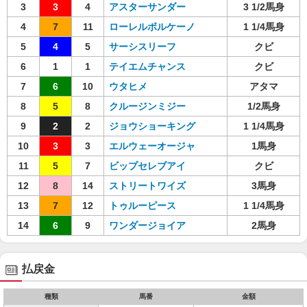
3
3
4
アスターサンダー
3 1/2馬身
4
7
11
ローレルボルケーノ
1 1/4馬身
5
4
5
サーシスリーフ
クビ
6
1
1
テイエムチャンス
クビ
7
6
10
ウタヒメ
アタマ
8
5
8
クルージンミジー
1/2馬身
9
2
2
ジョウショーキング
1 1/4馬身
10
3
3
エルウェーオージャ
1馬身
11
5
7
ビップセレブアイ
クビ
12
8
14
ストリートワイズ
3馬身
13
7
12
トゥルーピース
1 1/4馬身
14
6
9
ワンダージョイア
2馬身
払戻金
種類
馬番
金額