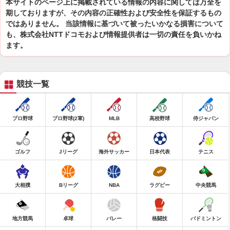
本サイトのページ上に掲載されている情報の内容に関しては万全を
期しておりますが、その内容の正確性および安全性を保証するもの
ではありません。 当該情報に基づいて被ったいかなる損害について
も、株式会社NTTドコモおよび情報提供者は一切の責任を負いかね
ます。
競技一覧
プロ野球
プロ野球(2軍)
MLB
高校野球
侍ジャパン
ゴルフ
Jリーグ
海外サッカー
日本代表
テニス
大相撲
Bリーグ
NBA
ラグビー
中央競馬
地方競馬
卓球
バレー
格闘技
バドミントン