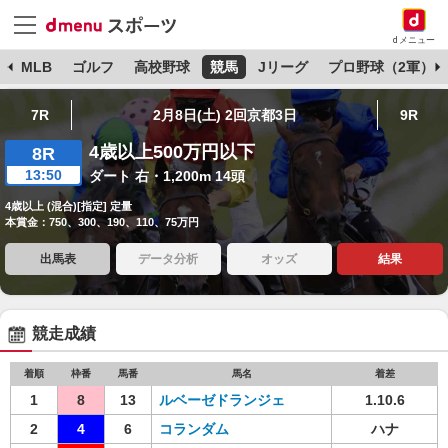
dメニュー
球
MLB
ゴルフ
高校野球
競馬
Jリーグ
プロ野球（2軍）
7R
2月8日(土) 2回京都3日
9R
4歳以上500万円以下
8R
13:50
ダート 右・1,200m 14頭
4歳以上 (混合)[指定] 定量
本賞金：750、300、190、110、75万円
出馬表
データ分析
オッズ
結果
競走成績
着順
枠番
馬番
馬名
着差
1
8
13
ルベーゼドランジェ
1.10.6
2
4
6
コランダム
ハナ