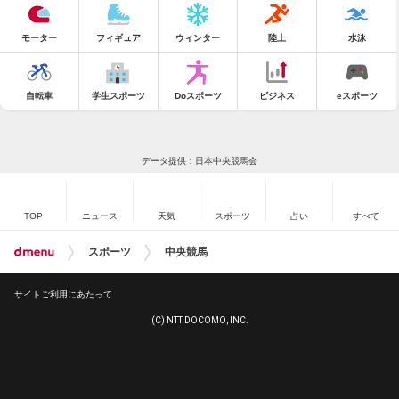
モーター
フィギュア
ウィンター
陸上
水泳
自転車
学生スポーツ
Doスポーツ
ビジネス
eスポーツ
データ提供：日本中央競馬会
TOP
ニュース
天気
スポーツ
占い
すべて
スポーツ
中央競馬
サイトご利用にあたって
(C) NTT DOCOMO, INC.