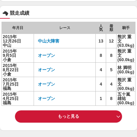
競走成績
人
着
年月日
レース
騎手
気
順
2015年
熊沢 重
12月26日
中山大障害
13
12
文
中山
(63.0kg)
2015年
熊沢 重
9月5日
オープン
8
8
文
小倉
(60.0kg)
2015年
林 満明
8月22日
オープン
4
5
(60.0kg)
小倉
2015年
熊沢 重
7月25日
オープン
4
4
文
福島
(60.0kg)
2015年
五十嵐
4月25日
オープン
1
8
雄祐
福島
(60.0kg)
もっと見る