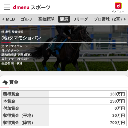
dメニュー
球
MLB
ゴルフ
高校野球
競馬
Jリーグ
プロ野球（2軍）
牡 鹿毛 登録抹消
(地)タマモショパン
父:アドマイヤムーン
母:ノクターン
調教師:南井 克巳 (栗東)
馬主:タマモ 株式会社
生産者:岡田牧場
賞金
獲得賞金
130万円
本賞金
130万円
付加賞金
0万円
収得賞金（平地）
30万円
収得賞金（障害）
700万円