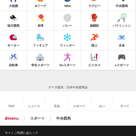
大相撲
Bリーグ
NBA
ラグビー
中央競馬
地方競馬
卓球
バレー
格闘技
バドミントン
モーター
フィギュア
ウィンター
陸上
水泳
自転車
学生スポーツ
Doスポーツ
ビジネス
eスポーツ
データ提供：日本中央競馬会
TOP
ニュース
天気
スポーツ
占い
すべて
スポーツ
中央競馬
サイトご利用にあたって