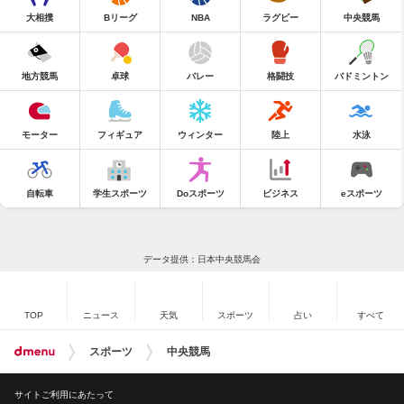
大相撲
Bリーグ
NBA
ラグビー
中央競馬
地方競馬
卓球
バレー
格闘技
バドミントン
モーター
フィギュア
ウィンター
陸上
水泳
自転車
学生スポーツ
Doスポーツ
ビジネス
eスポーツ
データ提供：日本中央競馬会
TOP
ニュース
天気
スポーツ
占い
すべて
スポーツ
中央競馬
サイトご利用にあたって