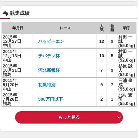
競走成績
人
着
年月日
レース
騎手
気
順
2015年
村田 一
12月27日
ハッピーエン
12
9
誠
中山
(55.0kg)
2015年
村田 一
12月13日
チバテレ杯
10
5
誠
中山
(52.0kg)
2015年
杉原 誠
10月31日
河北新報杯
7
9
人
福島
(52.0kg)
2015年
三浦 皇
9月20日
初風特別
9
7
成
中山
(55.0kg)
2015年
北村 宏
7月26日
500万円以下
2
1
司
福島
(55.0kg)
もっと見る