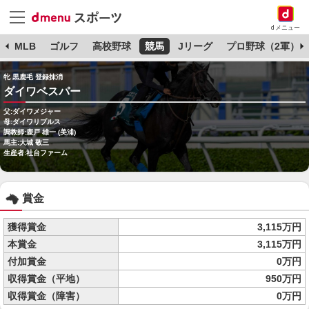
dメニュー
球
MLB
ゴルフ
高校野球
競馬
Jリーグ
プロ野球（2軍）
牝 黒鹿毛 登録抹消
ダイワベスパー
父:ダイワメジャー
母:ダイワリプルス
調教師:鹿戸 雄一 (美浦)
馬主:大城 敬三
生産者:社台ファーム
賞金
獲得賞金
3,115万円
本賞金
3,115万円
付加賞金
0万円
収得賞金（平地）
950万円
収得賞金（障害）
0万円