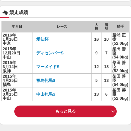
競走成績
人
着
年月日
レース
騎手
気
順
2016年
勝浦 正
1月16日
愛知杯
16
10
樹
中京
(52.0kg)
2015年
柴田 善
12月20日
ディセンバーS
9
7
臣
中山
(54.0kg)
2015年
柴田 善
6月14日
マーメイドS
12
13
臣
阪神
(52.0kg)
2015年
柴田 善
4月25日
福島牝馬S
5
13
臣
福島
(54.0kg)
2015年
柴田 善
3月15日
中山牝馬S
13
6
臣
中山
(52.0kg)
もっと見る