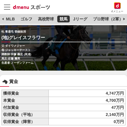
dメニュー
球
MLB
ゴルフ
高校野球
競馬
Jリーグ
プロ野球（2軍）
牝 青鹿毛 登録抹消
(地)グレイスフラワー
父:ダイワメジャー
母:ジャッキーテースト
調教師:宗像 義忠 (美浦)
馬主:佐藤 壽男
生産者:ノーザンファーム
賞金
獲得賞金
4,747万円
本賞金
4,700万円
付加賞金
47万円
収得賞金（平地）
2,140万円
収得賞金（障害）
0万円