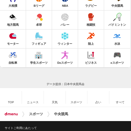
大相撲
Bリーグ
NBA
ラグビー
中央競馬
地方競馬
卓球
バレー
格闘技
バドミントン
モーター
フィギュア
ウィンター
陸上
水泳
自転車
学生スポーツ
Doスポーツ
ビジネス
eスポーツ
データ提供：日本中央競馬会
TOP
ニュース
天気
スポーツ
占い
すべて
スポーツ
中央競馬
サイトご利用にあたって