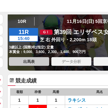
10R
11月16日(日) 5回
11R
第39回 エリザベス
15:40
芝 右 外回り・2,200m 18頭
3歳以上 (国際)牝(指定) 定量
本賞金：9,000、3,600、2,300、1,400、900万円
出馬表
データ分析
競走成績
着順
枠番
馬番
馬名
1
1
1
ラキシス