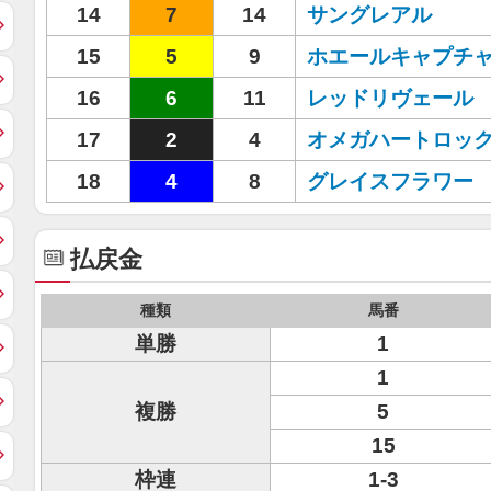
14
7
14
サングレアル
15
5
9
ホエールキャプチ
16
6
11
レッドリヴェール
17
2
4
オメガハートロッ
18
4
8
グレイスフラワー
払戻金
種類
馬番
単勝
1
1
複勝
5
15
枠連
1-3