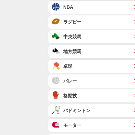
NBA
ラグビー
中央競馬
地方競馬
卓球
バレー
格闘技
バドミントン
モーター