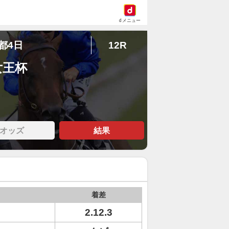
dメニュー
京都4日
12R
女王杯
オッズ
結果
着差
2.12.3