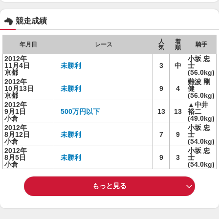
競走成績
人
着
年月日
レース
騎手
気
順
2012年
小坂 忠
11月4日
未勝利
3
中
士
京都
(56.0kg)
2012年
難波 剛
10月13日
未勝利
9
4
健
京都
(56.0kg)
2012年
▲中井
9月1日
500万円以下
13
13
裕二
小倉
(49.0kg)
2012年
小坂 忠
8月12日
未勝利
7
9
士
小倉
(54.0kg)
2012年
小坂 忠
8月5日
未勝利
9
3
士
小倉
(54.0kg)
もっと見る