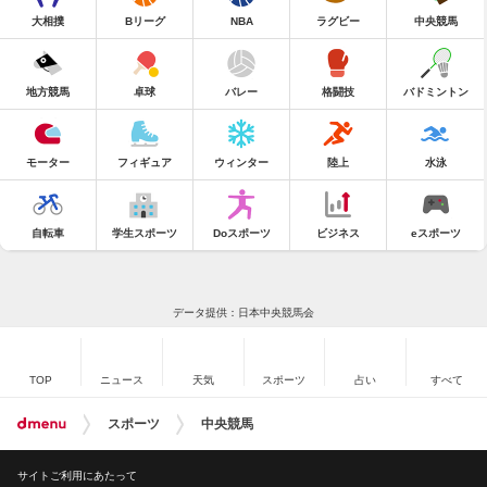
大相撲
Bリーグ
NBA
ラグビー
中央競馬
地方競馬
卓球
バレー
格闘技
バドミントン
モーター
フィギュア
ウィンター
陸上
水泳
自転車
学生スポーツ
Doスポーツ
ビジネス
eスポーツ
データ提供：日本中央競馬会
TOP
ニュース
天気
スポーツ
占い
すべて
スポーツ
中央競馬
サイトご利用にあたって