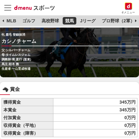
dメニュー
球
MLB
ゴルフ
高校野球
競馬
Jリーグ
プロ野球（2軍）
牝 鹿毛 登録抹消
カシノチャーム
父:シルバーチャーム
母:タイムレスジェム
調教師:境 直行 (栗東)
馬主:柏木 務
生産者:一山育成牧場
賞金
獲得賞金
345万円
本賞金
345万円
付加賞金
0万円
収得賞金（平地）
0万円
収得賞金（障害）
0万円