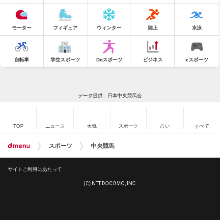
モーター
フィギュア
ウィンター
陸上
水泳
自転車
学生スポーツ
Doスポーツ
ビジネス
eスポーツ
データ提供：日本中央競馬会
TOP
ニュース
天気
スポーツ
占い
すべて
スポーツ
中央競馬
サイトご利用にあたって
(C) NTT DOCOMO, INC.