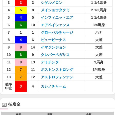
3
3
3
シゲルメロン
1 1/4馬身
4
5
8
メイショウタクミ
2 1/2馬身
5
4
5
インフィニットエア
1 1/4馬身
6
6
10
エアペイシェンス
3/4馬身
7
1
1
グローバルチャージ
ハナ
8
4
6
ビュービーナス
大差
9
8
14
イマジンジョン
大差
10
6
9
クレバーペガサス
大差
11
8
13
デミチンタ
3馬身
12
7
11
ボストンストロング
3/4馬身
13
7
12
アストロフォンテン
大差
競争
3
4
カシノチャーム
中止
払戻金
種類
馬番
金額