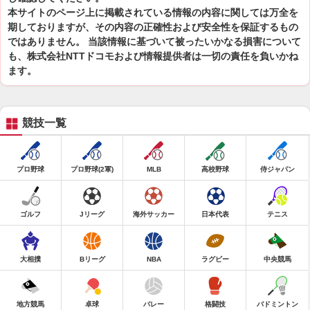
本サイトのページ上に掲載されている情報の内容に関しては万全を
期しておりますが、その内容の正確性および安全性を保証するもの
ではありません。 当該情報に基づいて被ったいかなる損害について
も、株式会社NTTドコモおよび情報提供者は一切の責任を負いかね
ます。
競技一覧
プロ野球
プロ野球(2軍)
MLB
高校野球
侍ジャパン
ゴルフ
Jリーグ
海外サッカー
日本代表
テニス
大相撲
Bリーグ
NBA
ラグビー
中央競馬
地方競馬
卓球
バレー
格闘技
バドミントン