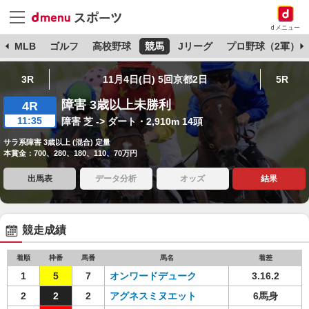
dメニュー
球
MLB
ゴルフ
高校野球
競馬
Jリーグ
プロ野球（2軍）
3R
11月4日(日) 5回京都2日
5R
障害 3歳以上未勝利
4R
11:35
障害 芝 -> ダート・2,910m 14頭
サラ系障害 3歳以上 (混合) 定量
本賞金：700、280、180、110、70万円
出馬表
データ分析
オッズ
結果
競走成績
着順
枠番
馬番
馬名
着差
1
5
7
オンワードデューク
3.16.2
2
2
2
アグネスミヌエット
6馬身