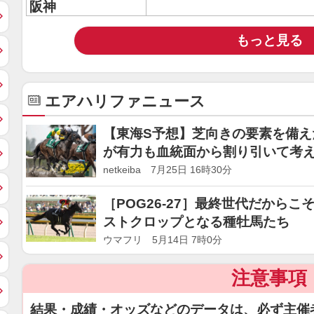
阪神
もっと見る
エアハリファニュース
【東海S予想】芝向きの要素を備え
が有力も血統面から割り引いて考
netkeiba 7月25日 16時30分
［POG26-27］最終世代だからこ
ストクロップとなる種牡馬たち
ウマフリ 5月14日 7時0分
注意事項
結果・成績・オッズなどのデータは、必ず主催