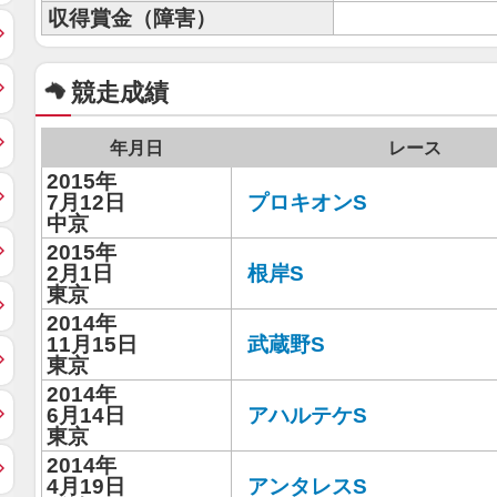
収得賞金（障害）
競走成績
年月日
レース
2015年
7月12日
プロキオンS
中京
2015年
2月1日
根岸S
東京
2014年
11月15日
武蔵野S
東京
2014年
6月14日
アハルテケS
東京
2014年
4月19日
アンタレスS