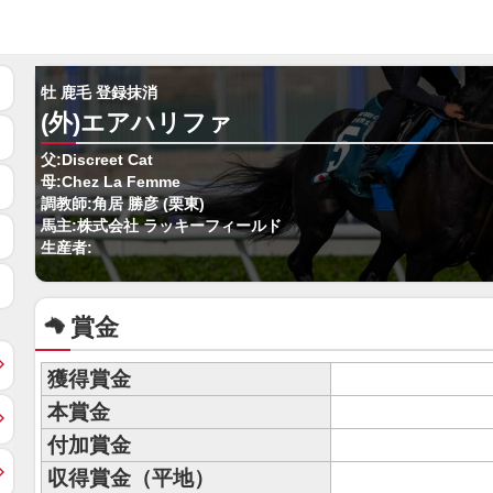
牡 鹿毛 登録抹消
(外)エアハリファ
父:Discreet Cat
母:Chez La Femme
調教師:角居 勝彦 (栗東)
馬主:株式会社 ラッキーフィールド
生産者:
賞金
獲得賞金
本賞金
付加賞金
収得賞金（平地）