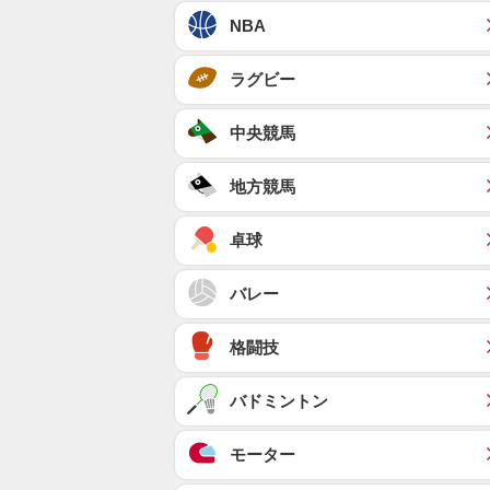
NBA
ラグビー
中央競馬
地方競馬
卓球
バレー
格闘技
バドミントン
モーター