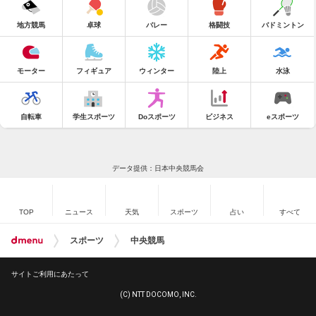
地方競馬
卓球
バレー
格闘技
バドミントン
モーター
フィギュア
ウィンター
陸上
水泳
自転車
学生スポーツ
Doスポーツ
ビジネス
eスポーツ
データ提供：日本中央競馬会
TOP
ニュース
天気
スポーツ
占い
すべて
スポーツ
中央競馬
サイトご利用にあたって
(C) NTT DOCOMO, INC.