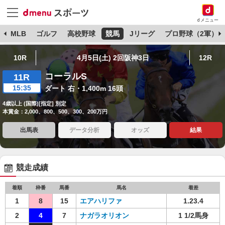
dメニュー
球
MLB
ゴルフ
高校野球
競馬
Jリーグ
プロ野球（2軍）
10R
4月5日(土) 2回阪神3日
12R
コーラルS
11R
15:35
ダート 右・1,400m 16頭
4歳以上 (国際)[指定] 別定
本賞金：2,000、800、500、300、200万円
出馬表
データ分析
オッズ
結果
競走成績
着順
枠番
馬番
馬名
着差
1
8
15
エアハリファ
1.23.4
2
4
7
ナガラオリオン
1 1/2馬身