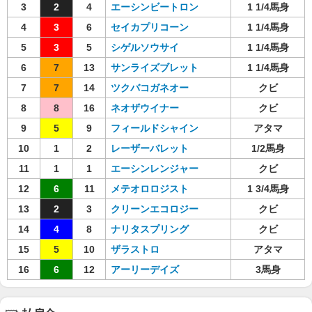
3
2
4
エーシンビートロン
1 1/4馬身
4
3
6
セイカプリコーン
1 1/4馬身
5
3
5
シゲルソウサイ
1 1/4馬身
6
7
13
サンライズブレット
1 1/4馬身
7
7
14
ツクバコガネオー
クビ
8
8
16
ネオザウイナー
クビ
9
5
9
フィールドシャイン
アタマ
10
1
2
レーザーバレット
1/2馬身
11
1
1
エーシンレンジャー
クビ
12
6
11
メテオロロジスト
1 3/4馬身
13
2
3
クリーンエコロジー
クビ
14
4
8
ナリタスプリング
クビ
15
5
10
ザラストロ
アタマ
16
6
12
アーリーデイズ
3馬身