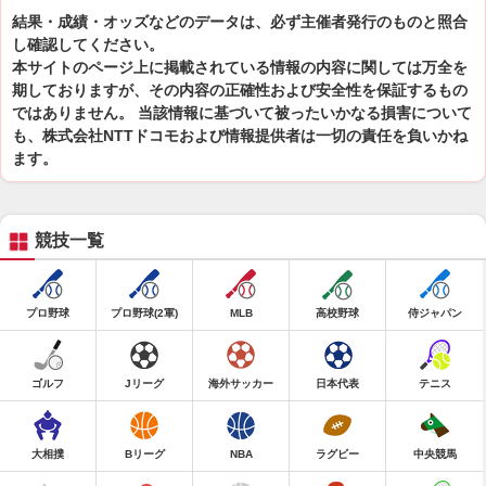
結果・成績・オッズなどのデータは、必ず主催者発行のものと照合
し確認してください。
本サイトのページ上に掲載されている情報の内容に関しては万全を
期しておりますが、その内容の正確性および安全性を保証するもの
ではありません。 当該情報に基づいて被ったいかなる損害について
も、株式会社NTTドコモおよび情報提供者は一切の責任を負いかね
ます。
競技一覧
プロ野球
プロ野球(2軍)
MLB
高校野球
侍ジャパン
ゴルフ
Jリーグ
海外サッカー
日本代表
テニス
大相撲
Bリーグ
NBA
ラグビー
中央競馬