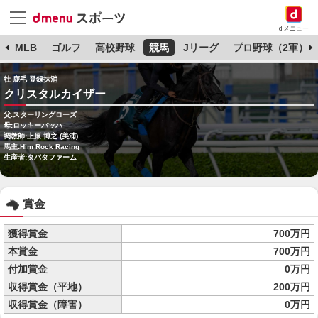
dメニュー
球
MLB
ゴルフ
高校野球
競馬
Jリーグ
プロ野球（2軍）
牡 鹿毛 登録抹消
クリスタルカイザー
父:スターリングローズ
母:ロッキーバッハ
調教師:上原 博之 (美浦)
馬主:Him Rock Racing
生産者:タバタファーム
賞金
獲得賞金
700万円
本賞金
700万円
付加賞金
0万円
収得賞金（平地）
200万円
収得賞金（障害）
0万円