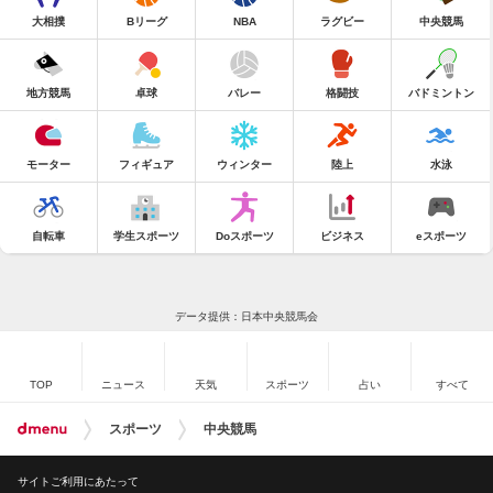
大相撲
Bリーグ
NBA
ラグビー
中央競馬
地方競馬
卓球
バレー
格闘技
バドミントン
モーター
フィギュア
ウィンター
陸上
水泳
自転車
学生スポーツ
Doスポーツ
ビジネス
eスポーツ
データ提供：日本中央競馬会
TOP
ニュース
天気
スポーツ
占い
すべて
スポーツ
中央競馬
サイトご利用にあたって