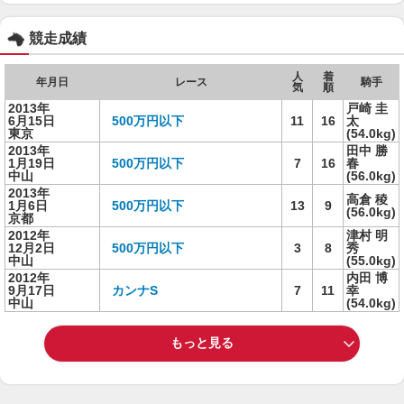
競走成績
人
着
年月日
レース
騎手
気
順
2013年
戸崎 圭
6月15日
500万円以下
11
16
太
東京
(54.0kg)
2013年
田中 勝
1月19日
500万円以下
7
16
春
中山
(56.0kg)
2013年
高倉 稜
1月6日
500万円以下
13
9
(56.0kg)
京都
2012年
津村 明
12月2日
500万円以下
3
8
秀
中山
(55.0kg)
2012年
内田 博
9月17日
カンナS
7
11
幸
中山
(54.0kg)
もっと見る