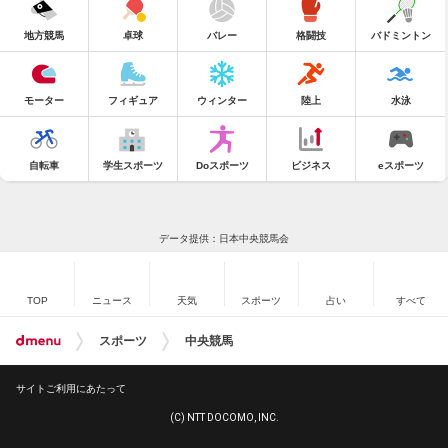
地方競馬
卓球
バレー
格闘技
バドミントン
モーター
フィギュア
ウィンター
陸上
水泳
自転車
学生スポーツ
Doスポーツ
ビジネス
eスポーツ
データ提供：日本中央競馬会
TOP
ニュース
天気
スポーツ
占い
すべて
スポーツ
中央競馬
サイトご利用にあたって
(C) NTT DOCOMO, INC.