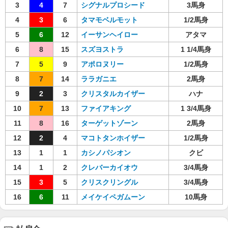
3
4
7
シグナルプロシード
3馬身
4
3
6
タマモベルモット
1/2馬身
5
6
12
イーサンヘイロー
アタマ
6
8
15
スズヨストラ
1 1/4馬身
7
5
9
アポロヌリー
1/2馬身
8
7
14
ララガニエ
2馬身
9
2
3
クリスタルカイザー
ハナ
10
7
13
ファイアキング
1 3/4馬身
11
8
16
ターゲットゾーン
2馬身
12
2
4
マコトタンホイザー
1/2馬身
13
1
1
カシノパシオン
クビ
14
1
2
クレバーカイオウ
3/4馬身
15
3
5
クリスクリングル
3/4馬身
16
6
11
メイケイペガムーン
10馬身