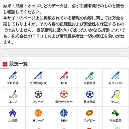
結果・成績・オッズなどのデータは、必ず主催者発行のものと照合
し確認してください。
本サイトのページ上に掲載されている情報の内容に関しては万全を
期しておりますが、その内容の正確性および安全性を保証するもの
ではありません。 当該情報に基づいて被ったいかなる損害について
も、株式会社NTTドコモおよび情報提供者は一切の責任を負いかね
ます。
競技一覧
プロ野球
プロ野球(2軍)
MLB
高校野球
侍ジャパン
ゴルフ
Jリーグ
海外サッカー
日本代表
テニス
大相撲
Bリーグ
NBA
ラグビー
中央競馬