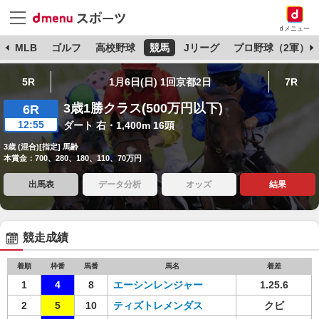
dメニュー
球
MLB
ゴルフ
高校野球
競馬
Jリーグ
プロ野球（2軍）
5R
1月6日(日) 1回京都2日
7R
3歳1勝クラス(500万円以下)
6R
12:55
ダート 右・1,400m 16頭
3歳 (混合)[指定] 馬齢
本賞金：700、280、180、110、70万円
出馬表
データ分析
オッズ
結果
競走成績
着順
枠番
馬番
馬名
着差
1
4
8
エーシンレンジャー
1.25.6
2
5
10
ティズトレメンダス
クビ