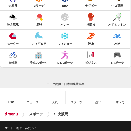
大相撲
Bリーグ
NBA
ラグビー
中央競馬
地方競馬
卓球
バレー
格闘技
バドミントン
モーター
フィギュア
ウィンター
陸上
水泳
自転車
学生スポーツ
Doスポーツ
ビジネス
eスポーツ
データ提供：日本中央競馬会
TOP
ニュース
天気
スポーツ
占い
すべて
スポーツ
中央競馬
サイトご利用にあたって