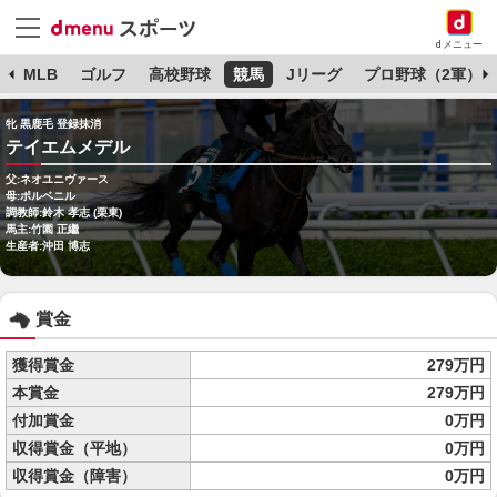
dメニュー
球
MLB
ゴルフ
高校野球
競馬
Jリーグ
プロ野球（2軍）
牝 黒鹿毛 登録抹消
テイエムメデル
父:ネオユニヴァース
母:ポルベニル
調教師:鈴木 孝志 (栗東)
馬主:竹園 正繼
生産者:沖田 博志
賞金
獲得賞金
279万円
本賞金
279万円
付加賞金
0万円
収得賞金（平地）
0万円
収得賞金（障害）
0万円