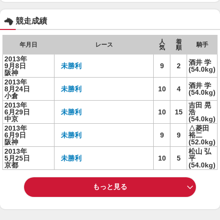
競走成績
人
着
年月日
レース
騎手
気
順
2013年
酒井 学
9月8日
未勝利
9
2
(54.0kg)
阪神
2013年
酒井 学
8月24日
未勝利
10
4
(54.0kg)
小倉
2013年
吉田 晃
6月29日
未勝利
10
15
浩
中京
(54.0kg)
2013年
△菱田
6月9日
未勝利
9
9
裕二
阪神
(52.0kg)
2013年
松山 弘
5月25日
未勝利
10
5
平
京都
(54.0kg)
もっと見る