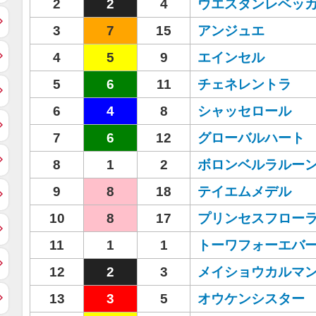
2
2
4
ウエスタンレベッ
3
7
15
アンジュエ
4
5
9
エインセル
5
6
11
チェネレントラ
6
4
8
シャッセロール
7
6
12
グローバルハート
8
1
2
ボロンベルラルー
9
8
18
テイエムメデル
10
8
17
プリンセスフロー
11
1
1
トーワフォーエバ
12
2
3
メイショウカルマ
13
3
5
オウケンシスター