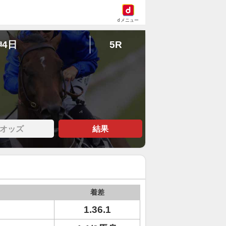
dメニュー
神4日
5R
オッズ
結果
着差
1.36.1