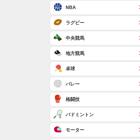
NBA
ラグビー
中央競馬
地方競馬
卓球
バレー
格闘技
バドミントン
モーター