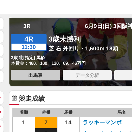
3R
6月9日(日) 3回阪
4R
3歳未勝利
11:30
芝 右 外回り・1,600m 18頭
3歳 牝[指定] 馬齢
本賞金：460、180、120、69、46万円
出馬表
データ分析
競走成績
着順
枠番
馬番
馬名
1
7
14
ラッキーマンボ