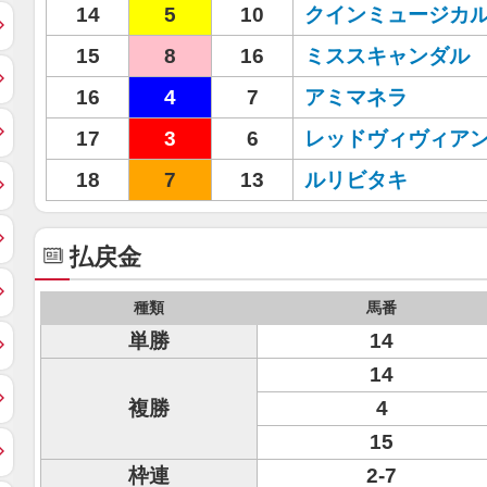
14
5
10
クインミュージカ
15
8
16
ミススキャンダル
16
4
7
アミマネラ
17
3
6
レッドヴィヴィア
18
7
13
ルリビタキ
払戻金
種類
馬番
単勝
14
14
複勝
4
15
枠連
2-7