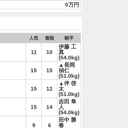
0万円
人気
着順
騎手
伊藤 工
11
10
真
(54.0kg)
▲長岡
15
15
禎仁
(51.0kg)
▲伴 啓
15
12
太
(51.0kg)
吉田 隼
15
14
人
(54.0kg)
田中 勝
9
6
春