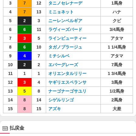
3
7
12
タニノセレナーデ
1馬身
4
7
13
ミニョネット
ハナ
5
2
3
ニーレンベルギア
クビ
6
6
11
ラヴィーズバード
3/4馬身
7
3
5
ラインビューティー
アタマ
8
6
10
タガノプラージュ
1 1/4馬身
9
4
7
ミチシルベ
アタマ
10
2
2
エバーグレーズ
7馬身
11
1
1
オリエンタルリリー
1 3/4馬身
12
3
4
ヤギリエスペランサ
3馬身
13
5
8
ナーゴナーゴサユリ
1/2馬身
14
8
14
シゲルリンゴ
2馬身
15
8
15
アズキ
大差
払戻金