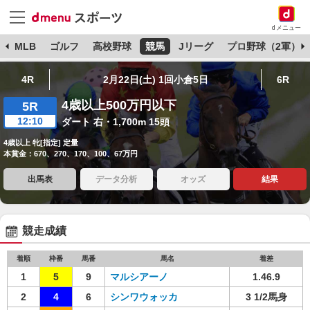
dメニュー
球
MLB
ゴルフ
高校野球
競馬
Jリーグ
プロ野球（2軍）
4R
2月22日(土) 1回小倉5日
6R
4歳以上500万円以下
5R
12:10
ダート 右・1,700m 15頭
4歳以上 牝[指定] 定量
本賞金：670、270、170、100、67万円
出馬表
データ分析
オッズ
結果
競走成績
着順
枠番
馬番
馬名
着差
1
5
9
マルシアーノ
1.46.9
2
4
6
シンワウォッカ
3 1/2馬身