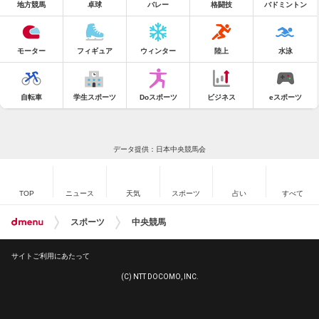
地方競馬
卓球
バレー
格闘技
バドミントン
モーター
フィギュア
ウィンター
陸上
水泳
自転車
学生スポーツ
Doスポーツ
ビジネス
eスポーツ
データ提供：日本中央競馬会
TOP
ニュース
天気
スポーツ
占い
すべて
スポーツ
中央競馬
サイトご利用にあたって
(C) NTT DOCOMO, INC.