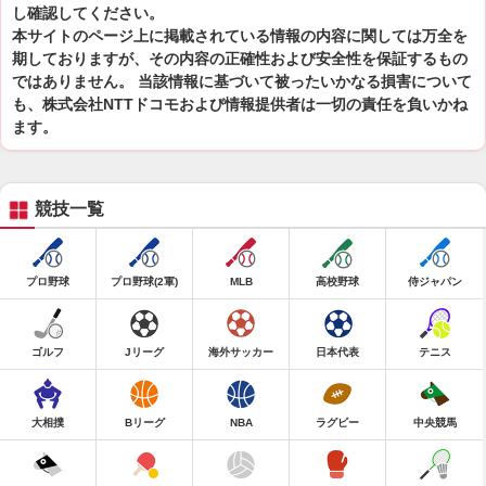
し確認してください。
本サイトのページ上に掲載されている情報の内容に関しては万全を
期しておりますが、その内容の正確性および安全性を保証するもの
ではありません。 当該情報に基づいて被ったいかなる損害について
も、株式会社NTTドコモおよび情報提供者は一切の責任を負いかね
ます。
競技一覧
プロ野球
プロ野球(2軍)
MLB
高校野球
侍ジャパン
ゴルフ
Jリーグ
海外サッカー
日本代表
テニス
大相撲
Bリーグ
NBA
ラグビー
中央競馬