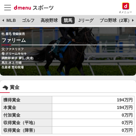
dメニュー
球
MLB
ゴルフ
高校野球
競馬
Jリーグ
プロ野球（2軍）
牝 鹿毛 登録抹消
ファリーム
父:ファスリエフ
母:ドリームキセキ
調教師:鈴木 康弘 (美浦)
馬主:水上 行雄
生産者:笠松牧場
賞金
獲得賞金
194万円
本賞金
194万円
付加賞金
0万円
収得賞金（平地）
0万円
収得賞金（障害）
0万円