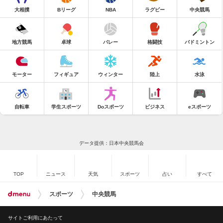
大相撲
Bリーグ
NBA
ラグビー
中央競馬
地方競馬
卓球
バレー
格闘技
バドミントン
モーター
フィギュア
ウィンター
陸上
水泳
自転車
学生スポーツ
Doスポーツ
ビジネス
eスポーツ
データ提供：日本中央競馬会
TOP
ニュース
天気
スポーツ
占い
すべて
スポーツ
中央競馬
サイトご利用にあたって