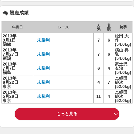
競走成績
人
着
年月日
レース
騎手
気
順
2013年
松田 大
9月1日
未勝利
7
6
作
函館
(54.0kg)
2013年
横山 典
7月27日
未勝利
7
6
弘
新潟
(54.0kg)
2013年
武士沢
7月7日
未勝利
6
4
友治
福島
(54.0kg)
2013年
△嶋田
6月22日
未勝利
4
7
純次
東京
(52.0kg)
2013年
△嶋田
5月26日
未勝利
11
4
純次
東京
(52.0kg)
もっと見る