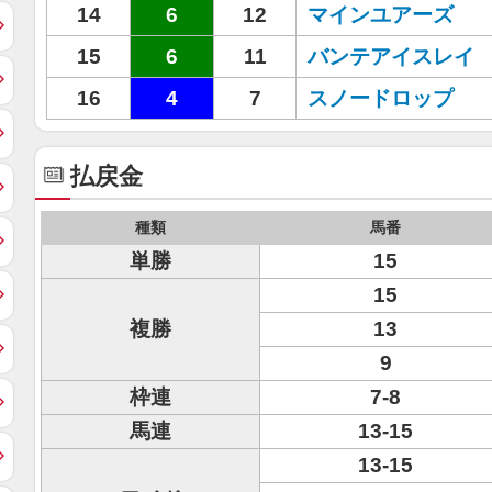
14
6
12
マインユアーズ
15
6
11
バンテアイスレイ
16
4
7
スノードロップ
払戻金
種類
馬番
単勝
15
15
複勝
13
9
枠連
7-8
馬連
13-15
13-15