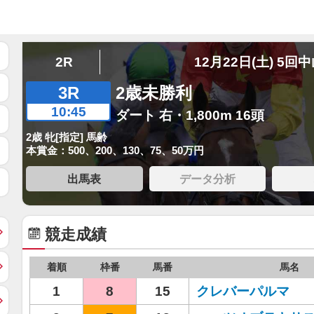
2R
12月22日(土) 5回
3R
2歳未勝利
10:45
ダート 右・1,800m 16頭
2歳 牝[指定] 馬齢
本賞金：500、200、130、75、50万円
出馬表
データ分析
競走成績
着順
枠番
馬番
馬名
1
8
15
クレバーパルマ