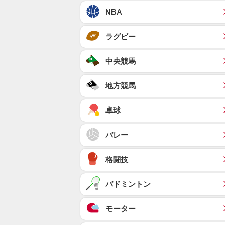
NBA
ラグビー
中央競馬
地方競馬
卓球
バレー
格闘技
バドミントン
モーター