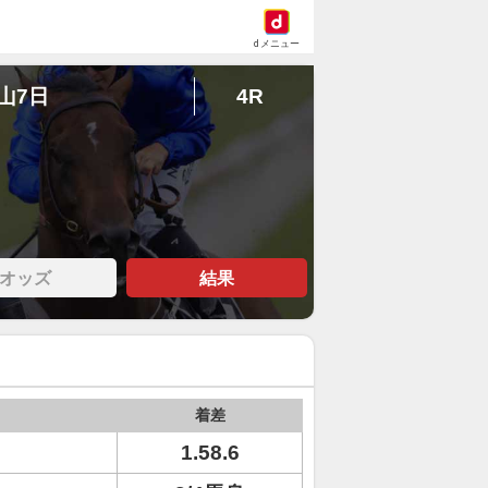
dメニュー
中山7日
4R
オッズ
結果
着差
1.58.6