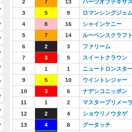
2
7
13
ハーツオブテキサ
3
5
9
ロマンシングジェ
4
8
16
シャインケニー
5
7
14
ルーベンスクラフ
6
2
3
ファリーム
7
3
5
スイートクラウン
8
1
1
ニュートロンスタ
9
5
10
ウイントレジャー
10
3
6
ナデシコニッポン
11
1
2
マスタープリメー
12
2
4
ショウリノウタゲ
13
4
8
グータッチ