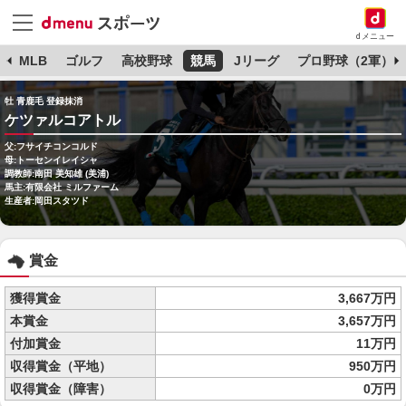
dメニュー
球
MLB
ゴルフ
高校野球
競馬
Jリーグ
プロ野球（2軍）
牡 青鹿毛 登録抹消
ケツァルコアトル
父:フサイチコンコルド
母:トーセンイレイシャ
調教師:南田 美知雄 (美浦)
馬主:有限会社 ミルファーム
生産者:岡田スタツド
賞金
獲得賞金
3,667万円
本賞金
3,657万円
付加賞金
11万円
収得賞金（平地）
950万円
収得賞金（障害）
0万円