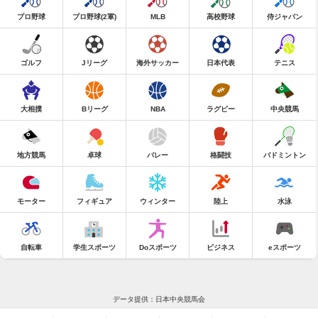
プロ野球
プロ野球(2軍)
MLB
高校野球
侍ジャパン
ゴルフ
Jリーグ
海外サッカー
日本代表
テニス
大相撲
Bリーグ
NBA
ラグビー
中央競馬
地方競馬
卓球
バレー
格闘技
バドミントン
モーター
フィギュア
ウィンター
陸上
水泳
自転車
学生スポーツ
Doスポーツ
ビジネス
eスポーツ
データ提供：日本中央競馬会