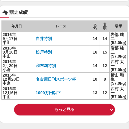
競走成績
人
着
年月日
レース
騎手
気
順
2016年
岩部 純
9月17日
白井特別
14
14
二
中山
(52.0kg)
2016年
岩部 純
9月10日
松戸特別
16
15
二
中山
(57.0kg)
2016年
西村 太
2月20日
和布刈特別
14
12
一
小倉
(57.0kg)
2015年
横山 和
12月20日
名古屋日刊スポーツ杯
10
8
生
中京
(57.0kg)
2015年
西村 太
12月6日
1000万円以下
13
12
一
中山
(57.0kg)
もっと見る