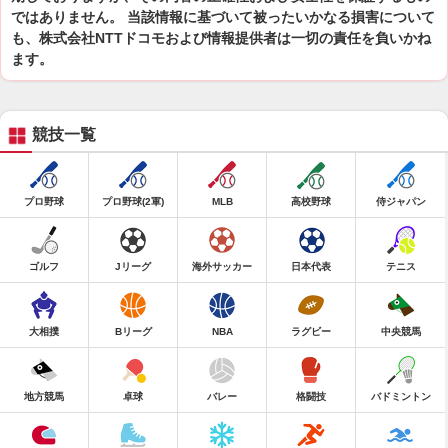
ではありません。 当該情報に基づいて被ったいかなる損害について
も、株式会社NTTドコモおよび情報提供者は一切の責任を負いかね
ます。
競技一覧
プロ野球
プロ野球(2軍)
MLB
高校野球
侍ジャパン
ゴルフ
Jリーグ
海外サッカー
日本代表
テニス
大相撲
Bリーグ
NBA
ラグビー
中央競馬
地方競馬
卓球
バレー
格闘技
バドミントン