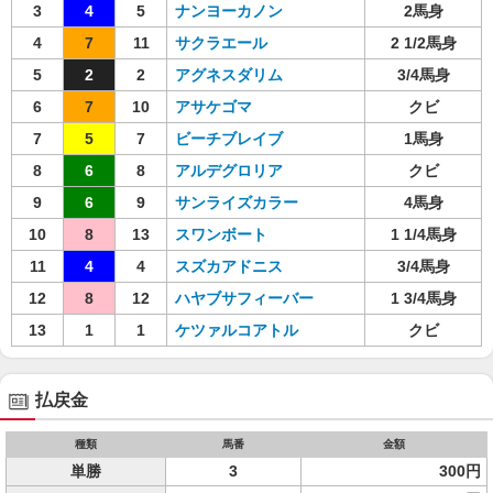
3
4
5
ナンヨーカノン
2馬身
4
7
11
サクラエール
2 1/2馬身
5
2
2
アグネスダリム
3/4馬身
6
7
10
アサケゴマ
クビ
7
5
7
ビーチブレイブ
1馬身
8
6
8
アルデグロリア
クビ
9
6
9
サンライズカラー
4馬身
10
8
13
スワンボート
1 1/4馬身
11
4
4
スズカアドニス
3/4馬身
12
8
12
ハヤブサフィーバー
1 3/4馬身
13
1
1
ケツァルコアトル
クビ
払戻金
種類
馬番
金額
単勝
3
300円