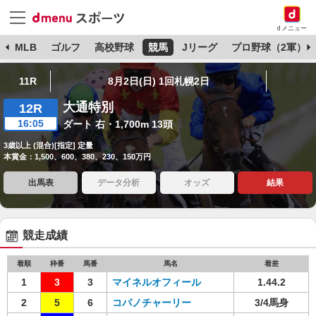
dメニュー
球
MLB
ゴルフ
高校野球
競馬
Jリーグ
プロ野球（2軍）
11R
8月2日(日) 1回札幌2日
大通特別
12R
16:05
ダート 右・1,700m 13頭
3歳以上 (混合)[指定] 定量
本賞金：1,500、600、380、230、150万円
出馬表
データ分析
オッズ
結果
競走成績
着順
枠番
馬番
馬名
着差
1
3
3
マイネルオフィール
1.44.2
2
5
6
コパノチャーリー
3/4馬身