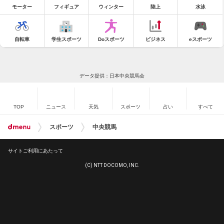
モーター
フィギュア
ウィンター
陸上
水泳
自転車
学生スポーツ
Doスポーツ
ビジネス
eスポーツ
データ提供：日本中央競馬会
TOP
ニュース
天気
スポーツ
占い
すべて
スポーツ
中央競馬
サイトご利用にあたって
(C) NTT DOCOMO, INC.