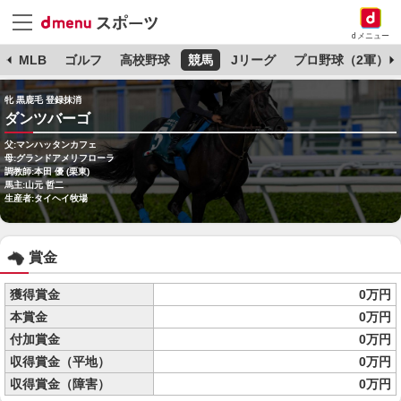
dメニュー
球
MLB
ゴルフ
高校野球
競馬
Jリーグ
プロ野球（2軍）
牝 黒鹿毛 登録抹消
ダンツバーゴ
父:マンハッタンカフェ
母:グランドアメリフローラ
調教師:本田 優 (栗東)
馬主:山元 哲二
生産者:タイヘイ牧場
賞金
獲得賞金
0万円
本賞金
0万円
付加賞金
0万円
収得賞金（平地）
0万円
収得賞金（障害）
0万円