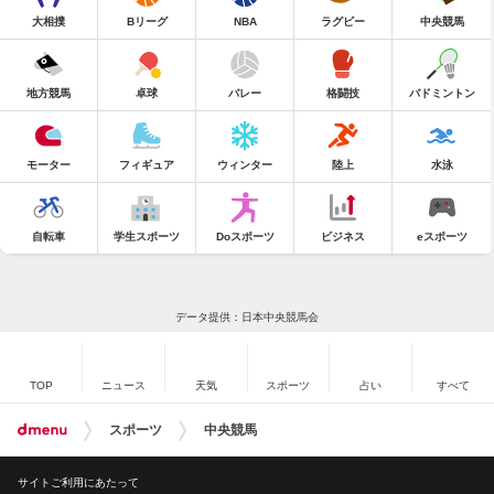
大相撲
Bリーグ
NBA
ラグビー
中央競馬
地方競馬
卓球
バレー
格闘技
バドミントン
モーター
フィギュア
ウィンター
陸上
水泳
自転車
学生スポーツ
Doスポーツ
ビジネス
eスポーツ
データ提供：日本中央競馬会
TOP
ニュース
天気
スポーツ
占い
すべて
スポーツ
中央競馬
サイトご利用にあたって