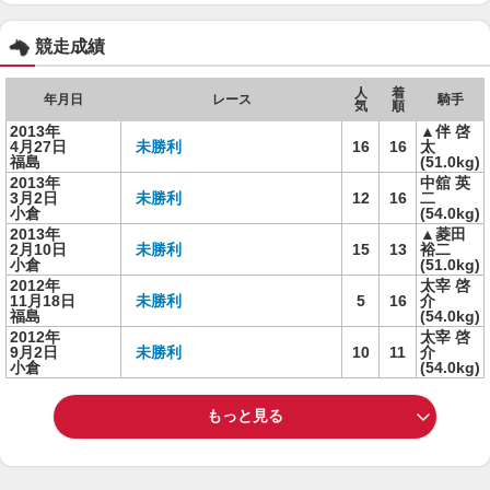
競走成績
人
着
年月日
レース
騎手
気
順
2013年
▲伴 啓
4月27日
未勝利
16
16
太
福島
(51.0kg)
2013年
中舘 英
3月2日
未勝利
12
16
二
小倉
(54.0kg)
2013年
▲菱田
2月10日
未勝利
15
13
裕二
小倉
(51.0kg)
2012年
太宰 啓
11月18日
未勝利
5
16
介
福島
(54.0kg)
2012年
太宰 啓
9月2日
未勝利
10
11
介
小倉
(54.0kg)
もっと見る