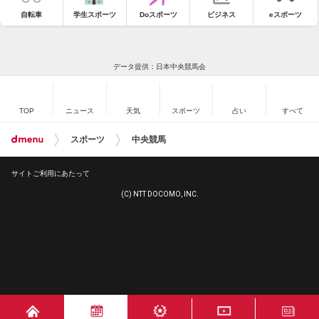
自転車
学生スポーツ
Doスポーツ
ビジネス
eスポーツ
データ提供：日本中央競馬会
TOP
ニュース
天気
スポーツ
占い
すべて
スポーツ
中央競馬
サイトご利用にあたって
(C) NTT DOCOMO, INC.