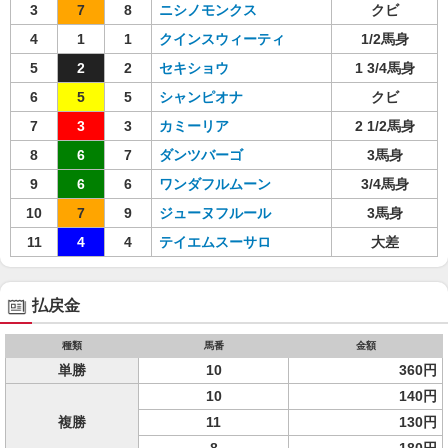
3
7
8
ニシノモンクス
クビ
4
1
1
クインスウィーティ
1/2馬身
5
2
2
セキショウ
1 3/4馬身
6
5
5
シャンピオナ
クビ
7
3
3
カミーリア
2 1/2馬身
8
6
7
ダンツバーゴ
3馬身
9
6
6
ワンダフルムーン
3/4馬身
10
7
9
ジューヌフルール
3馬身
11
4
4
テイエムスーサロ
大差
払戻金
種類
馬番
金額
単勝
10
360円
10
140円
複勝
11
130円