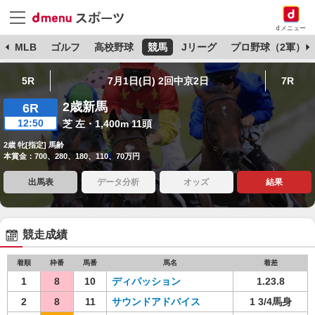
dメニュー
球
MLB
ゴルフ
高校野球
競馬
Jリーグ
プロ野球（2軍）
5R
7月1日(日) 2回中京2日
7R
2歳新馬
6R
12:50
芝 左・1,400m 11頭
2歳 牝[指定] 馬齢
本賞金：700、280、180、110、70万円
出馬表
データ分析
オッズ
結果
競走成績
着順
枠番
馬番
馬名
着差
1
8
10
ディパッション
1.23.8
2
8
11
サウンドアドバイス
1 3/4馬身