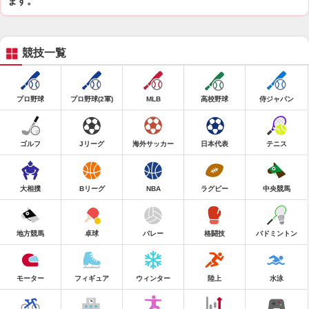
ます。
競技一覧
プロ野球
プロ野球(2軍)
MLB
高校野球
侍ジャパン
ゴルフ
Jリーグ
海外サッカー
日本代表
テニス
大相撲
Bリーグ
NBA
ラグビー
中央競馬
地方競馬
卓球
バレー
格闘技
バドミントン
モーター
フィギュア
ウィンター
陸上
水泳