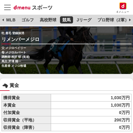
dメニュー
球
MLB
ゴルフ
高校野球
競馬
Jリーグ
プロ野球（2軍）
牝 鹿毛 登録抹消
リメンバーメジロ
父:メジロベイリー
母:メジロルバート
調教師:相沢 郁 (美浦)
馬主:芹澤 精一
生産者:メジロ牧場
賞金
獲得賞金
1,030万円
本賞金
1,030万円
付加賞金
0万円
収得賞金（平地）
200万円
収得賞金（障害）
0万円