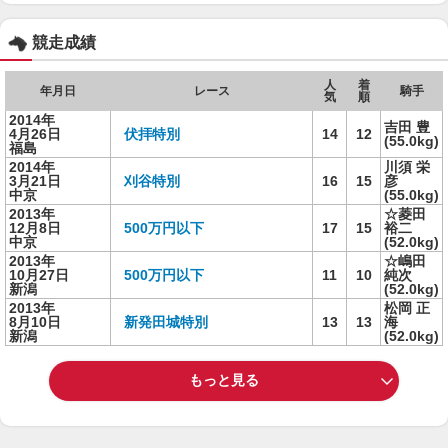
競走成績
人
着
年月日
レース
騎手
気
順
2014年
吉田 豊
4月26日
伏拝特別
14
12
(55.0kg)
福島
2014年
川須 栄
3月21日
刈谷特別
16
15
彦
中京
(55.0kg)
2013年
☆菱田
12月8日
500万円以下
17
15
裕二
中京
(52.0kg)
2013年
☆嶋田
10月27日
500万円以下
11
10
純次
新潟
(52.0kg)
2013年
松岡 正
8月10日
新発田城特別
13
13
海
新潟
(52.0kg)
もっと見る