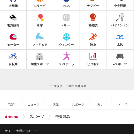
大相撲
Bリーグ
NBA
ラグビー
中央競馬
地方競馬
卓球
バレー
格闘技
バドミントン
モーター
フィギュア
ウィンター
陸上
水泳
自転車
学生スポーツ
Doスポーツ
ビジネス
eスポーツ
データ提供：日本中央競馬会
TOP
ニュース
天気
スポーツ
占い
すべて
スポーツ
中央競馬
サイトご利用にあたって