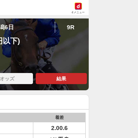
dメニュー
新潟6日
9R
円以下)
オッズ
結果
着差
2.00.6