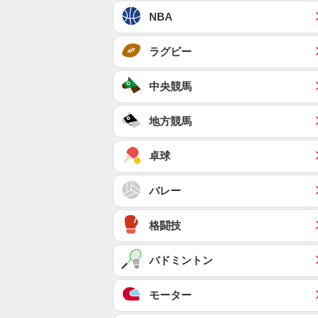
NBA
ラグビー
中央競馬
地方競馬
卓球
バレー
格闘技
バドミントン
モーター