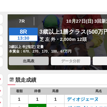
7R
10月27日(日) 3回
8R
3歳以上1勝クラス(500万
13:30
芝 左 外・2,000m 12頭
3歳以上 牝[指定] 定量
本賞金：670、270、170、100、67万円
出馬表
データ分析
競走成績
着順
枠番
馬番
馬名
1
1
1
ディオジェーヌ