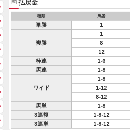
払戻金
種類
馬番
単勝
1
1
複勝
8
12
枠連
1-6
馬連
1-8
1-8
ワイド
1-12
8-12
馬単
1-8
3連複
1-8-12
3連単
1-8-12