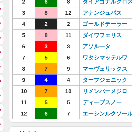
2
6
8
ダイアゴナルクロ
3
8
12
アナンジュパス
4
2
2
ゴールドテーラー
5
8
11
ダイワフェリス
6
3
3
アソルータ
7
5
6
ワタシマッテルワ
8
7
9
マーヴェリックス
9
4
4
ターフジェニック
10
7
10
リメンバーメジロ
11
5
5
ディープスノー
12
6
7
エーシンルクソー