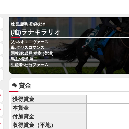
牡 黒鹿毛 登録抹消
(地)ラナキラリオ
父:ネオユニヴァース
母:タヤスロマンス
調教師:岩戸 孝樹 (美浦)
馬主:横瀬 兼二
生産者:社台ファーム
賞金
獲得賞金
本賞金
付加賞金
収得賞金（平地）