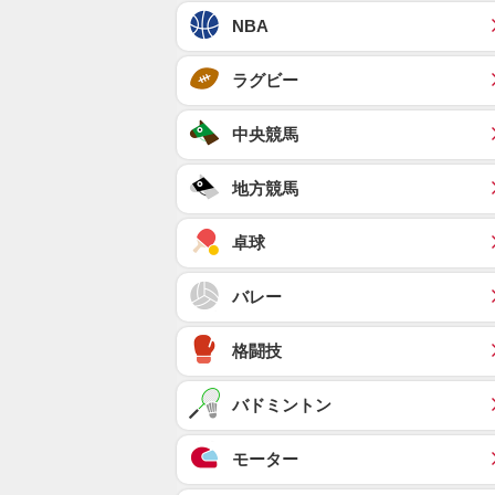
NBA
ラグビー
中央競馬
地方競馬
卓球
バレー
格闘技
バドミントン
モーター