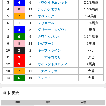
3
4
6
トウケイギムレット
2 1/2馬身
4
8
13
シゲルシモウサ
1 3/4馬身
5
7
12
オベレック
3/4馬身
6
1
1
フリメール
1 1/4馬身
7
4
5
グリーティングワン
1馬身
8
6
9
カワキタバルク
1 3/4馬身
9
8
14
レジアーネ
3馬身
10
2
2
キープトライン
ハナ
11
3
3
トーアキヨモリ
クビ
12
3
4
サイレントメロディ
2馬身
13
7
11
ラナキラリオ
大差
14
6
10
アンクト
大差
払戻金
種類
馬番
金額