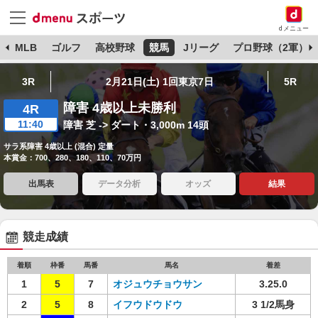
dメニュー
球
MLB
ゴルフ
高校野球
競馬
Jリーグ
プロ野球（2軍）
3R
2月21日(土) 1回東京7日
5R
障害 4歳以上未勝利
4R
11:40
障害 芝 -> ダート・3,000m 14頭
サラ系障害 4歳以上 (混合) 定量
本賞金：700、280、180、110、70万円
出馬表
データ分析
オッズ
結果
競走成績
着順
枠番
馬番
馬名
着差
1
5
7
オジュウチョウサン
3.25.0
2
5
8
イフウドウドウ
3 1/2馬身