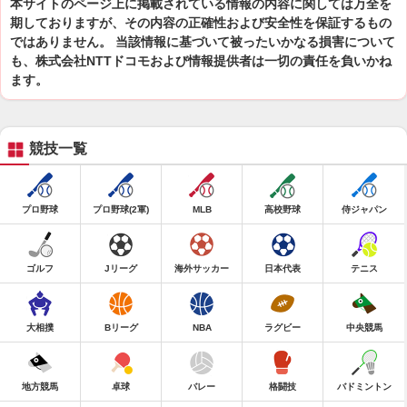
本サイトのページ上に掲載されている情報の内容に関しては万全を
期しておりますが、その内容の正確性および安全性を保証するもの
ではありません。 当該情報に基づいて被ったいかなる損害について
も、株式会社NTTドコモおよび情報提供者は一切の責任を負いかね
ます。
競技一覧
プロ野球
プロ野球(2軍)
MLB
高校野球
侍ジャパン
ゴルフ
Jリーグ
海外サッカー
日本代表
テニス
大相撲
Bリーグ
NBA
ラグビー
中央競馬
地方競馬
卓球
バレー
格闘技
バドミントン