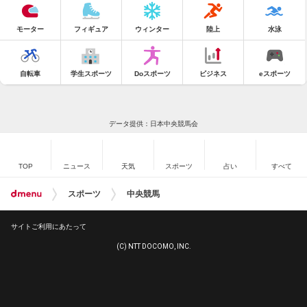
モーター
フィギュア
ウィンター
陸上
水泳
自転車
学生スポーツ
Doスポーツ
ビジネス
eスポーツ
データ提供：日本中央競馬会
TOP
ニュース
天気
スポーツ
占い
すべて
スポーツ
中央競馬
サイトご利用にあたって
(C) NTT DOCOMO, INC.