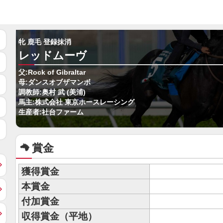
牝 鹿毛 登録抹消
レッドムーヴ
父:Rock of Gibraltar
母:ダンスオブザマンボ
調教師:奥村 武 (美浦)
馬主:株式会社 東京ホースレーシング
生産者:社台ファーム
賞金
獲得賞金
本賞金
付加賞金
収得賞金（平地）