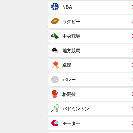
NBA
ラグビー
中央競馬
地方競馬
卓球
バレー
格闘技
バドミントン
モーター