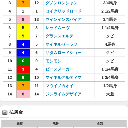
3
7
12
ダノンロンシャン
3/4馬身
4
1
1
セイクリッドロード
2 1/2馬身
5
8
13
ウインインスパイア
3/4馬身
6
5
8
レッドムーヴ
1 1/4馬身
7
5
7
グランスエルテ
クビ
8
4
5
マイネルゼーラフ
4馬身
9
4
6
サダムロードショー
クビ
10
6
9
モシモシ
クビ
11
3
4
ピースメーカー
1 1/4馬身
12
6
10
マイネルアルティマ
1 3/4馬身
13
7
11
マウイノカオイ
1/2馬身
14
8
14
ジンライムデザイア
大差
払戻金
種類
馬番
金額