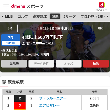
dメニュー
球
MLB
ゴルフ
高校野球
競馬
Jリーグ
プロ野球（2軍）
6R
3月1日(日) 1回小倉8日
8R
4歳以上500万円以下
7R
13:10
芝 右・2,000m 14頭
4歳以上 定量
本賞金：700、280、180、110、70万円
出馬表
データ分析
オッズ
結果
競走成績
着順
枠番
馬番
馬名
着差
1
2
2
ザトゥルーエアー
2.03.3
2
3
3
エアピザレー
2馬身