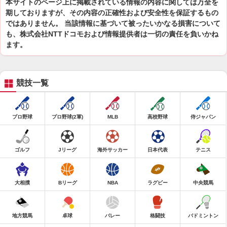
本サイトのページ上に掲載されている情報の内容に関しては万全を
期しておりますが、その内容の正確性および安全性を保証するもの
ではありません。 当該情報に基づいて被ったいかなる損害について
も、株式会社NTTドコモおよび情報提供者は一切の責任を負いかね
ます。
競技一覧
プロ野球
プロ野球(2軍)
MLB
高校野球
侍ジャパン
ゴルフ
Jリーグ
海外サッカー
日本代表
テニス
大相撲
Bリーグ
NBA
ラグビー
中央競馬
地方競馬
卓球
バレー
格闘技
バドミントン