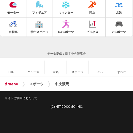
モーター
フィギュア
ウィンター
陸上
水泳
自転車
学生スポーツ
Doスポーツ
ビジネス
eスポーツ
データ提供：日本中央競馬会
TOP
ニュース
天気
スポーツ
占い
すべて
スポーツ
中央競馬
サイトご利用にあたって
(C) NTT DOCOMO, INC.